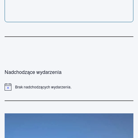
Nadchodzące wydarzenia
Brak nadchodzących wydarzenia.
P
o
w
i
a
d
o
m
i
e
n