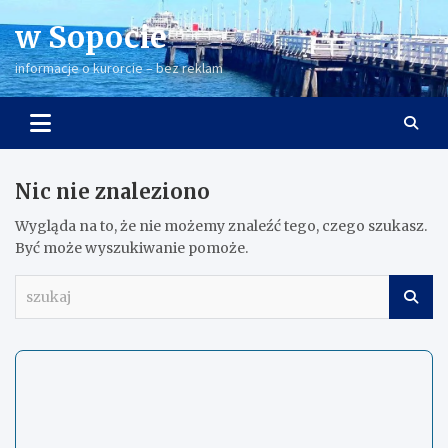
Skip
w Sopocie
to
content
informacje o kurorcie – bez reklam
Nic nie znaleziono
Wygląda na to, że nie możemy znaleźć tego, czego szukasz.
Być może wyszukiwanie pomoże.
s
z
u
k
a
j