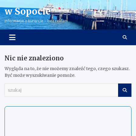
Skip
w Sopocie
to
content
informacje o kurorcie – bez reklam
Nic nie znaleziono
Wygląda na to, że nie możemy znaleźć tego, czego szukasz.
Być może wyszukiwanie pomoże.
s
z
u
k
a
j