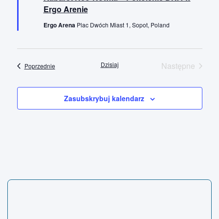
ó
Ergo Arenie
ż
n
Ergo Arena
Plac Dwóch Miast 1, Sopot, Poland
i
o
n
e
Dzisiaj
Następne
Wydarzenia
Poprzednie
Wydarzenia
Zasubskrybuj kalendarz