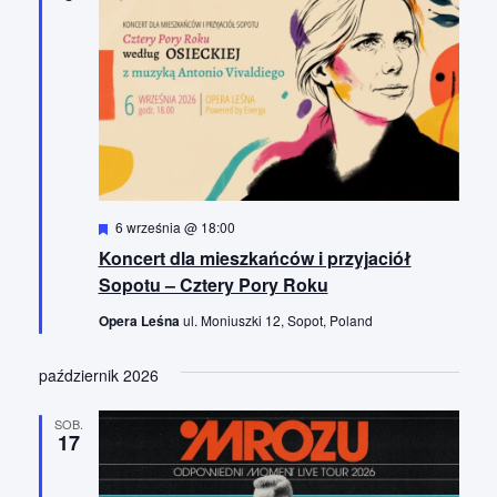
j
i
a
g
p
a
c
o
j
w
a
y
W
6 września @ 18:00
s
y
Koncert dla mieszkańców i przyjaciół
r
z
ó
Sopotu – Cztery Pory Roku
ż
u
n
Opera Leśna
ul. Moniuszki 12, Sopot, Poland
i
k
o
n
i
październik 2026
e
w
SOB.
17
a
n