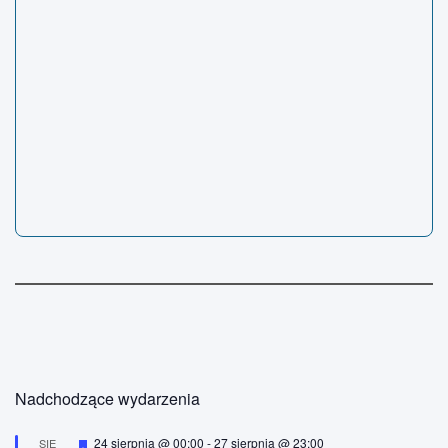
Nadchodzące wydarzenia
W
24 sierpnia @ 00:00
-
27 sierpnia @ 23:00
SIE