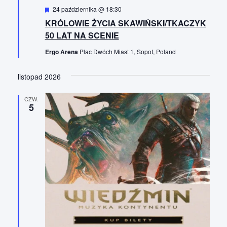
W
24 października @ 18:30
y
KRÓLOWIE ŻYCIA SKAWIŃSKI/TKACZYK
r
ó
50 LAT NA SCENIE
ż
n
Ergo Arena
Plac Dwóch Miast 1, Sopot, Poland
i
o
n
listopad 2026
e
CZW.
5