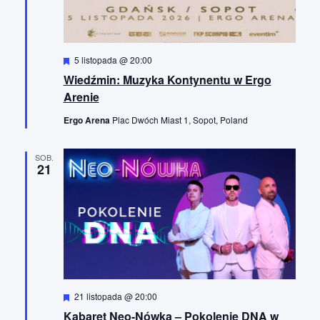
W
5 listopada @ 20:00
y
Wiedźmin: Muzyka Kontynentu w Ergo
r
ó
Arenie
ż
n
Ergo Arena
Plac Dwóch Miast 1, Sopot, Poland
i
o
n
SOB.
e
21
W
21 listopada @ 20:00
y
Kabaret Neo-Nówka – Pokolenie DNA w
r