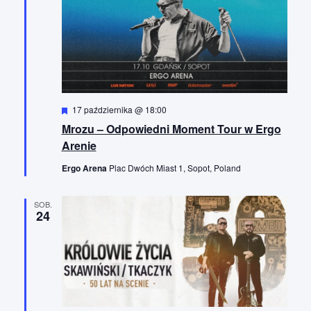
i
u
i
w
i
W
17 października @ 18:00
y
d
Mrozu – Odpowiedni Moment Tour w Ergo
r
ó
o
Arenie
ż
n
k
Ergo Arena
Plac Dwóch Miast 1, Sopot, Poland
i
o
a
n
SOB.
e
c
24
h