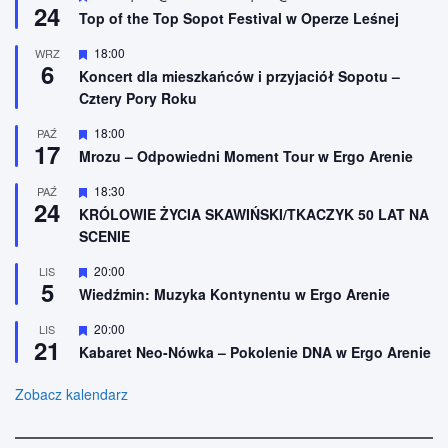
24
y
Top of the Top Sopot Festival w Operze Leśnej
r
ó
W
18:00
WRZ
ż
6
y
n
Koncert dla mieszkańców i przyjaciół Sopotu –
r
i
Cztery Pory Roku
ó
o
ż
n
n
W
18:00
PAŹ
e
17
i
y
Mrozu – Odpowiedni Moment Tour w Ergo Arenie
o
r
n
ó
W
18:30
PAŹ
e
ż
24
y
n
KRÓLOWIE ŻYCIA SKAWIŃSKI/TKACZYK 50 LAT NA
r
i
SCENIE
ó
o
ż
n
n
W
20:00
LIS
e
5
i
y
Wiedźmin: Muzyka Kontynentu w Ergo Arenie
o
r
n
ó
W
20:00
LIS
e
ż
21
y
n
Kabaret Neo-Nówka – Pokolenie DNA w Ergo Arenie
r
i
ó
o
ż
Zobacz kalendarz
n
n
e
i
o