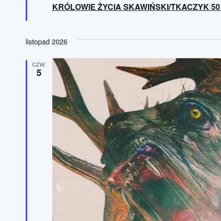
y
KRÓLOWIE ŻYCIA SKAWIŃSKI/TKACZYK 50
r
ó
ż
n
i
listopad 2026
o
n
e
CZW.
5