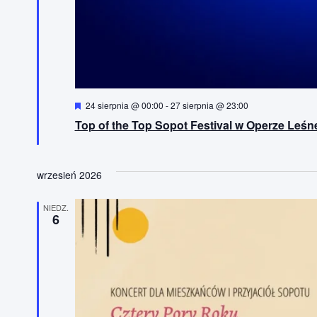
W
24 sierpnia @ 00:00
-
27 sierpnia @ 23:00
y
Top of the Top Sopot Festival w Operze Leśn
r
ó
ż
n
i
wrzesień 2026
o
n
e
NIEDZ.
6