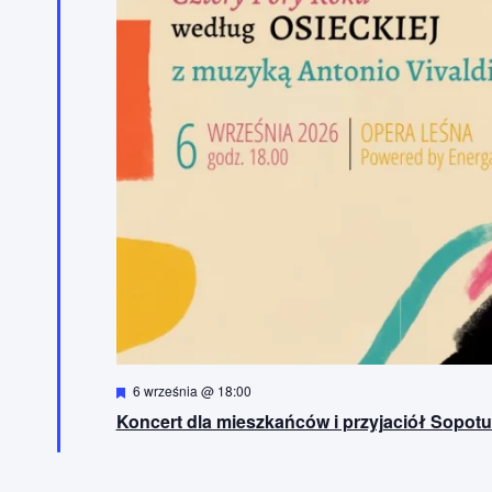
W
6 września @ 18:00
y
Koncert dla mieszkańców i przyjaciół Sopotu
r
ó
ż
n