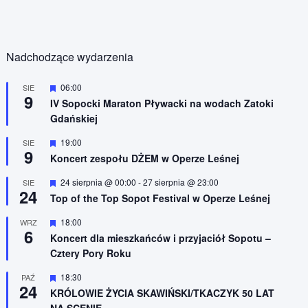
Nadchodzące wydarzenia
W
06:00
SIE
9
y
IV Sopocki Maraton Pływacki na wodach Zatoki
r
Gdańskiej
ó
ż
n
W
19:00
SIE
9
i
y
Koncert zespołu DŻEM w Operze Leśnej
o
r
n
ó
W
24 sierpnia @ 00:00
-
27 sierpnia @ 23:00
SIE
e
ż
24
y
n
Top of the Top Sopot Festival w Operze Leśnej
r
i
ó
o
W
18:00
WRZ
ż
n
6
y
n
Koncert dla mieszkańców i przyjaciół Sopotu –
e
r
i
Cztery Pory Roku
ó
o
ż
n
n
W
18:30
PAŹ
e
24
i
y
KRÓLOWIE ŻYCIA SKAWIŃSKI/TKACZYK 50 LAT
o
r
NA SCENIE