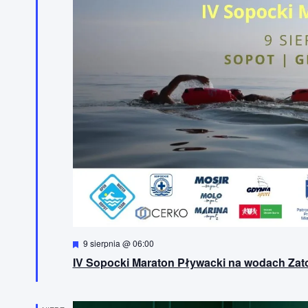
z
d
a
t
ę
.
W
9 sierpnia @ 06:00
y
IV Sopocki Maraton Pływacki na wodach Zato
r
ó
ż
n