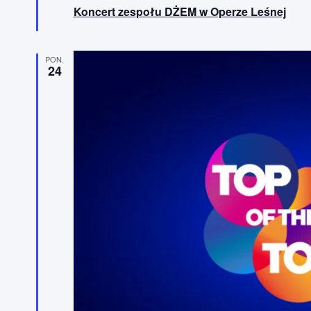
y
Koncert zespołu DŻEM w Operze Leśnej
r
ó
ż
n
i
PON.
24
o
n
e