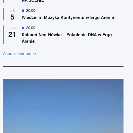
n
ó
e
ż
n
W
20:00
LIS
5
i
y
Wiedźmin: Muzyka Kontynentu w Ergo Arenie
o
r
n
ó
W
20:00
LIS
e
ż
21
y
n
Kabaret Neo-Nówka – Pokolenie DNA w Ergo
r
i
Arenie
ó
o
ż
n
n
e
Zobacz kalendarz
i
o
n
e