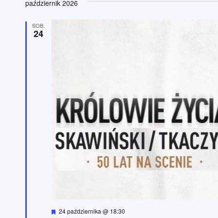
i
październik 2026
o
n
e
SOB.
24
W
24 października @ 18:30