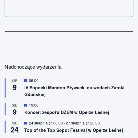
Nadchodzące wydarzenia
W
06:00
SIE
9
y
IV Sopocki Maraton Pływacki na wodach Zatoki
r
Gdańskiej
ó
ż
n
W
19:00
SIE
9
i
y
Koncert zespołu DŻEM w Operze Leśnej
o
r
n
ó
W
24 sierpnia @ 00:00
-
27 sierpnia @ 23:00
SIE
e
ż
24
y
n
Top of the Top Sopot Festival w Operze Leśnej
r
i
ó