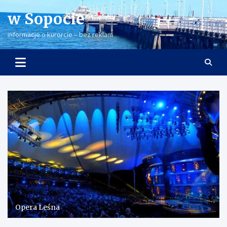
Skip
w Sopocie
to
content
informacje o kurorcie – bez reklam
Opera Leśna