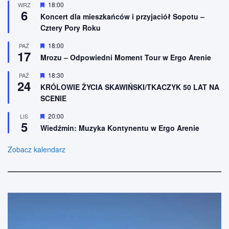
o
W
18:00
WRZ
ż
n
6
y
n
Koncert dla mieszkańców i przyjaciół Sopotu –
e
r
i
Cztery Pory Roku
ó
o
ż
n
n
W
18:00
PAŹ
e
17
i
y
Mrozu – Odpowiedni Moment Tour w Ergo Arenie
o
r
n
ó
W
18:30
PAŹ
e
ż
24
y
n
KRÓLOWIE ŻYCIA SKAWIŃSKI/TKACZYK 50 LAT NA
r
i
SCENIE
ó
o
ż
n
n
W
20:00
LIS
e
5
i
y
Wiedźmin: Muzyka Kontynentu w Ergo Arenie
o
r
n
ó
e
ż
Zobacz kalendarz
n
i
o
n
e