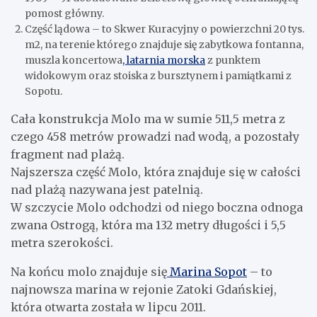
pomost główny.
Część lądowa – to Skwer Kuracyjny o powierzchni 20 tys.
m2, na terenie którego znajduje się zabytkowa fontanna,
muszla koncertowa
, latarnia morska
z punktem
widokowym oraz stoiska z bursztynem i pamiątkami z
Sopotu.
Cała konstrukcja Molo ma w sumie 511,5 metra z
czego 458 metrów prowadzi nad wodą, a pozostały
fragment nad plażą.
Najszersza część Molo, która znajduje się w całości
nad plażą nazywana jest patelnią.
W szczycie Molo odchodzi od niego boczna odnoga
zwana Ostrogą, która ma 132 metry długości i 5,5
metra szerokości.
Na końcu molo znajduje się
Marina Sopot
– to
najnowsza marina w rejonie Zatoki Gdańskiej,
która otwarta została w lipcu 2011.