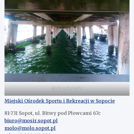
Molo w Sopocie
Miejski Ośrodek Sportu i Rekreacji w Sopocie
81-731 Sopot, ul. Bitwy pod Płowcami 67c
biuro@mosir.sopot.pl
molo@molo.sopot.pl