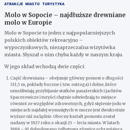
ATRAKCJE
MIASTO
TURYSTYKA
Molo w Sopocie – najdłuższe drewniane
molo w Europie
Molo w Sopocie to jeden z najpopularniejszych
polskich obiektów rekreacyjno –
wypoczynkowych, niezaprzeczalna wizytówka
miasta. Słyszał o nim chyba każdy w naszym kraju.
W jego skład wchodzą dwie części:
Część drewniana – obejmuje główny pomost o długości
511,5 m, pokłady boczne ( tzw. ostroga) i dolne, które
umożliwiają przybijanie statków pasażerskich i jachtów.
Spacerowicze i turyści chętnie odwiedzają to miejsce
również ze względów zdrowotnych, gdyż stężenie jodu w
miejscach najdalej wysuniętych w morze jest dwukrotnie
wyższe niż na lądzie. Obecny kształt pomostu został
nadany w 1927 roku z okazji 25 – lecia miasta. W latach
1989 – 91 dobudowano żelbetową głowicę ochraniającą