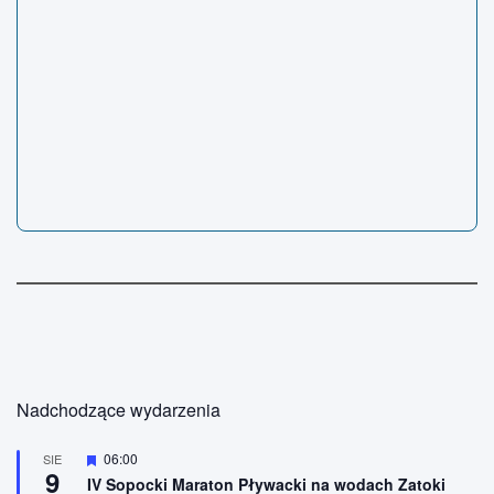
Nadchodzące wydarzenia
W
06:00
SIE
9
y
IV Sopocki Maraton Pływacki na wodach Zatoki
r