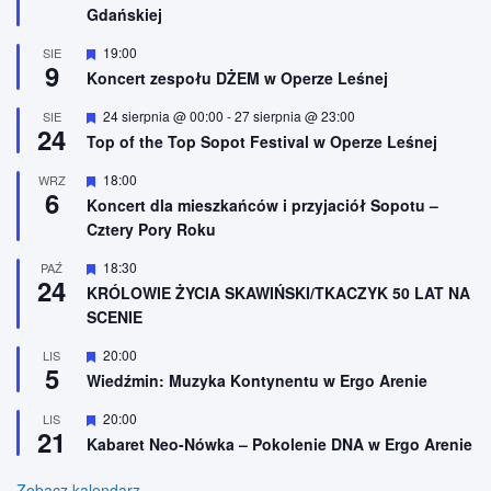
Gdańskiej
ó
ż
n
W
19:00
SIE
9
i
y
Koncert zespołu DŻEM w Operze Leśnej
o
r
n
ó
W
24 sierpnia @ 00:00
-
27 sierpnia @ 23:00
SIE
e
ż
24
y
n
Top of the Top Sopot Festival w Operze Leśnej
r
i
ó
o
W
18:00
WRZ
ż
n
6
y
n
Koncert dla mieszkańców i przyjaciół Sopotu –
e
r
i
Cztery Pory Roku
ó
o
ż
n
n
W
18:30
PAŹ
e
24
i
y
KRÓLOWIE ŻYCIA SKAWIŃSKI/TKACZYK 50 LAT NA
o
r
SCENIE
n
ó
e
ż
n
W
20:00
LIS
5
i
y
Wiedźmin: Muzyka Kontynentu w Ergo Arenie
o
r
n
ó
W
20:00
LIS
e
ż
21
y
n
Kabaret Neo-Nówka – Pokolenie DNA w Ergo Arenie
r
i
ó
o
ż
Zobacz kalendarz