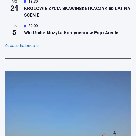
W
18:30
PAŹ
e
ż
24
y
n
KRÓLOWIE ŻYCIA SKAWIŃSKI/TKACZYK 50 LAT NA
r
i
SCENIE
ó
o
ż
n
n
W
20:00
LIS
e
5
i
y
Wiedźmin: Muzyka Kontynentu w Ergo Arenie
o
r
n
ó
e
ż
Zobacz kalendarz
n
i
o
n
e