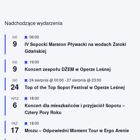
Nadchodzące wydarzenia
W
06:00
SIE
9
y
IV Sopocki Maraton Pływacki na wodach Zatoki
r
Gdańskiej
ó
ż
n
W
19:00
SIE
9
i
y
Koncert zespołu DŻEM w Operze Leśnej
o
r
n
ó
W
24 sierpnia @ 00:00
-
27 sierpnia @ 23:00
SIE
e
ż
24
y
n
Top of the Top Sopot Festival w Operze Leśnej
r
i
ó
o
W
18:00
WRZ
ż
n
6
y
n
Koncert dla mieszkańców i przyjaciół Sopotu –
e
r
i
Cztery Pory Roku
ó
o
ż
n
n
W
18:00
PAŹ
e
17
i
y
Mrozu – Odpowiedni Moment Tour w Ergo Arenie
o
r
n
ó