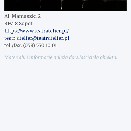
Al. Mamuszki 2
81-718 Sopot
https://www.teatratelier.pl/
teatr-atelier@teatratelier.pl
tel./fax. (058) 550 10 01
Materiały i informacje należą do właściciela obiektu.