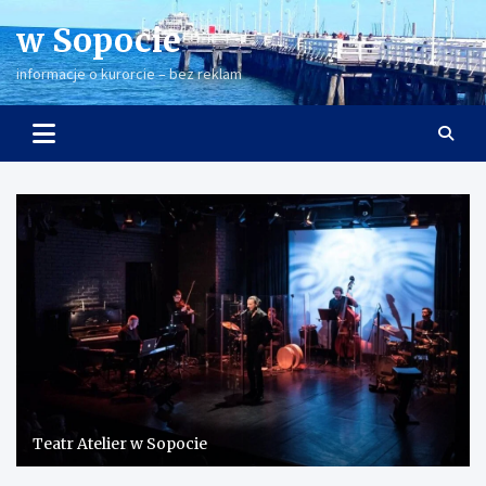
Skip
w Sopocie
to
content
informacje o kurorcie – bez reklam
Teatr Atelier w Sopocie