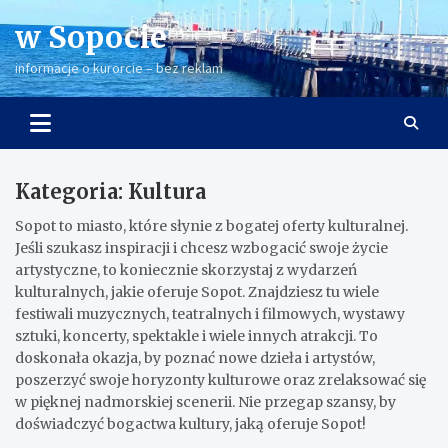
Skip
w Sopocie
to
content
informacje o kurorcie – bez reklam
Kategoria:
Kultura
Sopot to miasto, które słynie z bogatej oferty kulturalnej.
Jeśli szukasz inspiracji i chcesz wzbogacić swoje życie
artystyczne, to koniecznie skorzystaj z wydarzeń
kulturalnych, jakie oferuje Sopot. Znajdziesz tu wiele
festiwali muzycznych, teatralnych i filmowych, wystawy
sztuki, koncerty, spektakle i wiele innych atrakcji. To
doskonała okazja, by poznać nowe dzieła i artystów,
poszerzyć swoje horyzonty kulturowe oraz zrelaksować się
w pięknej nadmorskiej scenerii. Nie przegap szansy, by
doświadczyć bogactwa kultury, jaką oferuje Sopot!