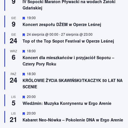
9
IV Sopocki Maraton Pływacki na wodach Zatoki
r
Gdańskiej
ó
ż
n
W
19:00
SIE
9
i
y
Koncert zespołu DŻEM w Operze Leśnej
o
r
n
ó
W
24 sierpnia @ 00:00
-
27 sierpnia @ 23:00
SIE
e
ż
24
y
n
Top of the Top Sopot Festival w Operze Leśnej
r
i
ó
o
W
18:00
WRZ
ż
n
6
y
n
Koncert dla mieszkańców i przyjaciół Sopotu –
e
r
i
Cztery Pory Roku
ó
o
ż
n
n
W
18:30
PAŹ
e
24
i
y
KRÓLOWIE ŻYCIA SKAWIŃSKI/TKACZYK 50 LAT NA
o
r
SCENIE
n
ó
e
ż
n
W
20:00
LIS
5
i
y
Wiedźmin: Muzyka Kontynentu w Ergo Arenie
o
r
n
ó
W
20:00
LIS
e
ż
21
y
n
Kabaret Neo-Nówka – Pokolenie DNA w Ergo Arenie
r
i
ó