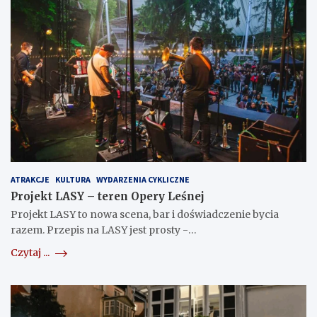
ATRAKCJE
KULTURA
WYDARZENIA CYKLICZNE
Projekt LASY – teren Opery Leśnej
Projekt LASY to nowa scena, bar i doświadczenie bycia
razem. Przepis na LASY jest prosty -…
Czytaj ...