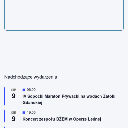
Nadchodzące wydarzenia
W
06:00
SIE
9
y
IV Sopocki Maraton Pływacki na wodach Zatoki
r
Gdańskiej
ó
ż
n
W
19:00
SIE
9
i
y
Koncert zespołu DŻEM w Operze Leśnej
o
r
n
ó