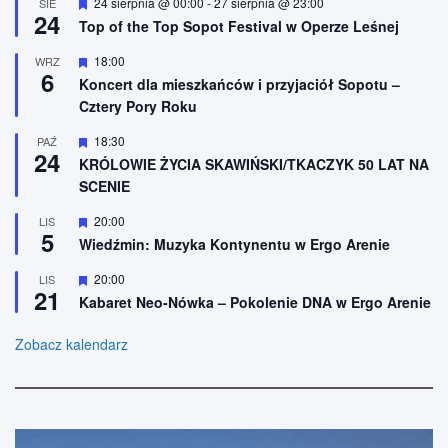
W
24 sierpnia @ 00:00
-
27 sierpnia @ 23:00
SIE
e
ż
24
y
n
Top of the Top Sopot Festival w Operze Leśnej
r
i
ó
o
W
18:00
WRZ
ż
n
6
y
n
Koncert dla mieszkańców i przyjaciół Sopotu –
e
r
i
Cztery Pory Roku
ó
o
ż
n
n
W
18:30
PAŹ
e
24
i
y
KRÓLOWIE ŻYCIA SKAWIŃSKI/TKACZYK 50 LAT NA
o
r
SCENIE
n
ó
e
ż
n
W
20:00
LIS
5
i
y
Wiedźmin: Muzyka Kontynentu w Ergo Arenie
o
r
n
ó
W
20:00
LIS
e
ż
21
y
n
Kabaret Neo-Nówka – Pokolenie DNA w Ergo Arenie
r
i
ó
o
ż
Zobacz kalendarz
n
n
e
i
o
n
e