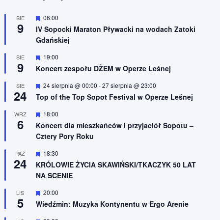
W
06:00
SIE
9
y
IV Sopocki Maraton Pływacki na wodach Zatoki
r
Gdańskiej
ó
ż
n
W
19:00
SIE
9
i
y
Koncert zespołu DŻEM w Operze Leśnej
o
r
n
ó
W
24 sierpnia @ 00:00
-
27 sierpnia @ 23:00
SIE
e
ż
24
y
n
Top of the Top Sopot Festival w Operze Leśnej
r
i
ó
o
W
18:00
WRZ
ż
n
6
y
n
Koncert dla mieszkańców i przyjaciół Sopotu –
e
r
i
Cztery Pory Roku
ó
o
ż
n
n
W
18:30
PAŹ
e
24
i
y
KRÓLOWIE ŻYCIA SKAWIŃSKI/TKACZYK 50 LAT
o
r
NA SCENIE
n
ó
e
ż
n
W
20:00
LIS
5
i
y
Wiedźmin: Muzyka Kontynentu w Ergo Arenie
o
r
n
ó