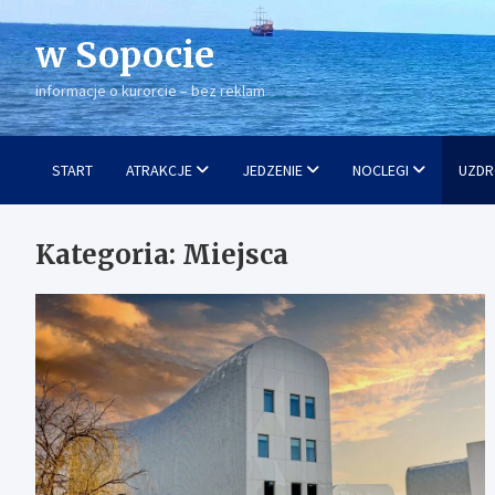
Skip
to
w Sopocie
content
informacje o kurorcie – bez reklam
START
ATRAKCJE
JEDZENIE
NOCLEGI
UZDR
Kategoria:
Miejsca