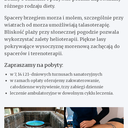
różnego rodzaju diety.
Spacery brzegiem morza i molem, szczególnie przy
wiatrach od morza umożliwiają talasoterapię.
Bliskość plaży przy słonecznej pogodzie pozwala
wykorzystać zalety helioterapii. Piękne lasy
pokrywające wysoczyznę morenową zachęcają do
spacerów i terenoterapii.
Zapraszamy na pobyty:
w 7, 14 i 21-dniowych turnusach sanatoryjnych
w ramach opłaty oferujemy zakwaterowanie,
całodzienne wyżywienie, trzy zabiegi dziennie
leczenie ambulatoryjne w dowolnym cyklu leczenia.