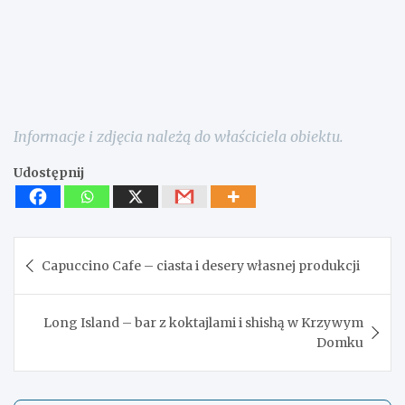
Informacje i zdjęcia należą do właściciela obiektu.
Udostępnij
Nawigacja
Capuccino Cafe – ciasta i desery własnej produkcji
wpisu
Long Island – bar z koktajlami i shishą w Krzywym
Domku