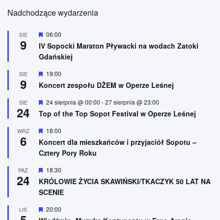
Nadchodzące wydarzenia
W
06:00
SIE
9
y
IV Sopocki Maraton Pływacki na wodach Zatoki
r
Gdańskiej
ó
ż
n
W
19:00
SIE
9
i
y
Koncert zespołu DŻEM w Operze Leśnej
o
r
n
ó
W
24 sierpnia @ 00:00
-
27 sierpnia @ 23:00
SIE
e
ż
24
y
n
Top of the Top Sopot Festival w Operze Leśnej
r
i
ó
o
W
18:00
WRZ
ż
n
6
y
n
Koncert dla mieszkańców i przyjaciół Sopotu –
e
r
i
Cztery Pory Roku
ó
o
ż
n
n
W
18:30
PAŹ
e
24
i
y
KRÓLOWIE ŻYCIA SKAWIŃSKI/TKACZYK 50 LAT NA
o
r
SCENIE
n
ó
e
ż
n
W
20:00
LIS
5
i
y