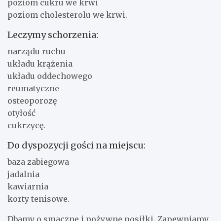
poziom cukru we krwi
poziom cholesterolu we krwi.
Leczymy schorzenia:
narządu ruchu
układu krążenia
układu oddechowego
reumatyczne
osteoporozę
otyłość
cukrzycę.
Do dyspozycji gości na miejscu:
baza zabiegowa
jadalnia
kawiarnia
korty tenisowe.
Dbamy o smaczne i pożywne posiłki. Zapewniamy