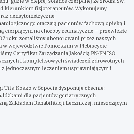
nu, gdzie w ciepłej solance czerpanej ze źródła Św.
pod kierunkiem fizjoterapeutów. Wykonujemy
oraz densytometryczne.
tologicznego otaczają pacjentów fachową opieką i
bną cierpiącym na choroby reumatyczne – przewlekłe
007 roku zostaliśmy uhonorowani przez naszych
ala w województwie Pomorskim w Plebiscycie
iśmy Certyfikat Zarządzania Jakością PN-EN ISO
stycznych i kompleksowych świadczeń zdrowotnych
e z jednoczesnym leczeniem usprawniającym i
i Tits-Kosko w Sopocie dysponuje obecnie:
 24 łóżkami dla pacjentów geriatrycznych
ną Zakładem Rehabilitacji Leczniczej, mieszczącym