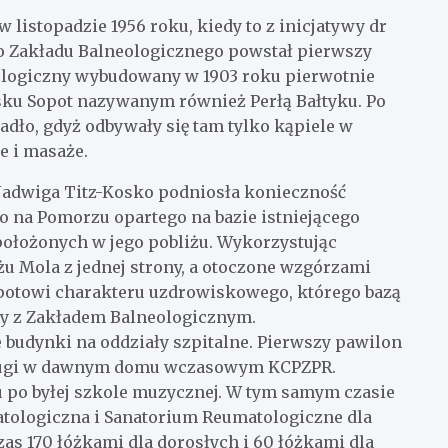
 listopadzie 1956 roku, kiedy to z inicjatywy dr
o Zakładu Balneologicznego powstał pierwszy
eologiczny wybudowany w 1903 roku pierwotnie
sku Sopot nazywanym również Perłą Bałtyku. Po
dło, gdyż odbywały się tam tylko kąpiele w
e i masaże.
 Jadwiga Titz-Kosko podniosła konieczność
 na Pomorzu opartego na bazie istniejącego
ołożonych w jego pobliżu. Wykorzystując
u Mola z jednej strony, a otoczone wzgórzami
potowi charakteru uzdrowiskowego, którego bazą
ny z Zakładem Balneologicznym.
udynki na oddziały szpitalne. Pierwszy pawilon
drugi w dawnym domu wczasowym KCPZPR.
u po byłej szkole muzycznej. W tym samym czasie
tologiczna i Sanatorium Reumatologiczne dla
as 170 łóżkami dla dorosłych i 60 łóżkami dla