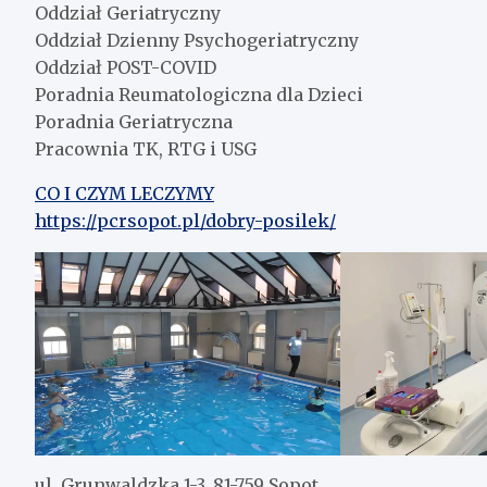
Oddział Geriatryczny
Oddział Dzienny Psychogeriatryczny
Oddział POST-COVID
Poradnia Reumatologiczna dla Dzieci
Poradnia Geriatryczna
Pracownia TK, RTG i USG
CO I CZYM LECZYMY
https://pcrsopot.pl/dobry-posilek/
ul. Grunwaldzka 1-3, 81-759 Sopot