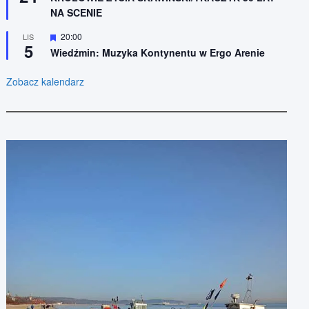
r
i
NA SCENIE
ó
o
ż
n
n
W
20:00
LIS
e
5
i
y
Wiedźmin: Muzyka Kontynentu w Ergo Arenie
o
r
n
ó
e
ż
Zobacz kalendarz
n
i
o
n
e