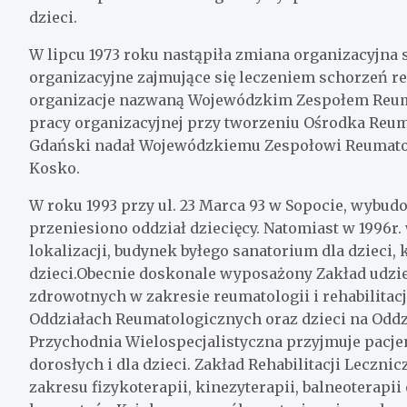
dzieci.
W lipcu 1973 roku nastąpiła zmiana organizacyjna
organizacyjne zajmujące się leczeniem schorzeń r
organizacje nazwaną Wojewódzkim Zespołem Reumat
pracy organizacyjnej przy tworzeniu Ośrodka Reu
Gdański nadał Wojewódzkiemu Zespołowi Reumatolo
Kosko.
W roku 1993 przy ul. 23 Marca 93 w Sopocie, wybud
przeniesiono oddział dziecięcy. Natomiast w 1996r.
lokalizacji, budynek byłego sanatorium dla dzieci, 
dzieci.Obecnie doskonale wyposażony Zakład udzi
zdrowotnych w zakresie reumatologii i rehabilitac
Oddziałach Reumatologicznych oraz dzieci na Oddz
Przychodnia Wielospecjalistyczna przyjmuje pacj
dorosłych i dla dzieci. Zakład Rehabilitacji Leczn
zakresu fizykoterapii, kinezyterapii, balneoterapi