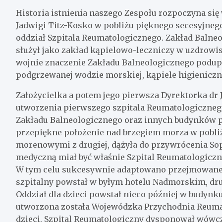
Historia istnienia naszego Zespołu rozpoczyna się w
Jadwigi Titz-Kosko w pobliżu pięknego secesyjneg
oddział Szpitala Reumatologicznego. Zakład Baln
służył jako zakład kąpielowo-leczniczy w uzdrowi
wojnie znaczenie Zakładu Balneologicznego podupa
podgrzewanej wodzie morskiej, kąpiele higieniczn
Założycielka a potem jego pierwsza Dyrektorka dr
utworzenia pierwszego szpitala Reumatologicznego
Zakładu Balneologicznego oraz innych budynków p
przepiękne położenie nad brzegiem morza w pobliż
morenowymi z drugiej, dążyła do przywrócenia So
medyczną miał być właśnie Szpital Reumatologicz
W tym celu sukcesywnie adaptowano przejmowane b
szpitalny powstał w byłym hotelu Nadmorskim, 
Oddział dla dzieci powstał nieco później w budynk
utworzona została Wojewódzka Przychodnia Reuma
dzieci. Szpital Reumatologiczny dysponował wówcz