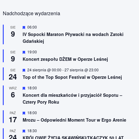
Nadchodzące wydarzenia
W
06:00
SIE
9
y
IV Sopocki Maraton Pływacki na wodach Zatoki
r
Gdańskiej
ó
ż
n
W
19:00
SIE
9
i
y
Koncert zespołu DŻEM w Operze Leśnej
o
r
n
ó
W
24 sierpnia @ 00:00
-
27 sierpnia @ 23:00
SIE
e
ż
24
y
n
Top of the Top Sopot Festival w Operze Leśnej
r
i
ó
o
W
18:00
WRZ
ż
n
6
y
n
Koncert dla mieszkańców i przyjaciół Sopotu –
e
r
i
Cztery Pory Roku
ó
o
ż
n
n
W
18:00
PAŹ
e
17
i
y
Mrozu – Odpowiedni Moment Tour w Ergo Arenie
o
r
n
ó
W
18:30
PAŹ
e
ż
24
y
n
KRÓLOWIE ŻYCIA SKAWIŃSKI/TKACZYK 50 LAT