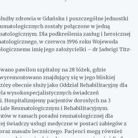
 służby zdrowia w Gdańsku i poszczególne jednostki
eumatologicznych zostały połączone w jedną
ologicznym. Dla podkreślenia zasług i heroicznej
matologicznego, w czerwcu 1996 roku Wojewoda
gicznemu imię jego założycielki – dr Jadwigi Titz-
owano pawilon szpitalny na 28 łóżek, gdzie
 wyremontowano znajdujący się w jego bliskiej
który obecnie służy jako Oddział Rehabilitacyjny dla
ela wysokospecjalistycznych świadczeń
ji. Hospitalizujemy pacjentów dorosłych na 3
iale Reumatologicznym i Rehabilitacyjnym.
entów w ramach poradni reumatologicznej dla
iczej świadczy usługi medyczne w postaci zabiegów z
i oraz masażu leczniczego. Pacjenci mogą również