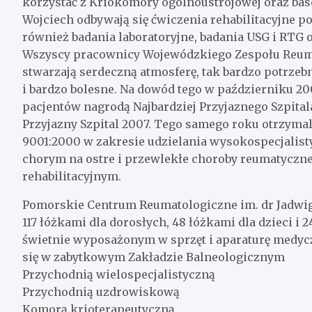
korzystać z Kriokomory ogólnoustrojowej oraz base
Wojciech odbywają się ćwiczenia rehabilitacyjne 
również badania laboratoryjne, badania USG i RTG 
Wszyscy pracownicy Wojewódzkiego Zespołu Reuma
stwarzają serdeczną atmosferę, tak bardzo potrze
i bardzo bolesne. Na dowód tego w październiku 2
pacjentów nagrodą Najbardziej Przyjaznego Szpit
Przyjazny Szpital 2007. Tego samego roku otrzymal
9001:2000 w zakresie udzielania wysokospecjali
chorym na ostre i przewlekłe choroby reumatyczn
rehabilitacyjnym.
Pomorskie Centrum Reumatologiczne im. dr Jadwig
117 łóżkami dla dorosłych, 48 łóżkami dla dzieci i
świetnie wyposażonym w sprzęt i aparaturę medycz
się w zabytkowym Zakładzie Balneologicznym
Przychodnią wielospecjalistyczną
Przychodnią uzdrowiskową
Komorą krioterapeutyczną