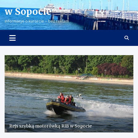
Skip
w Sopocie
to
content
informacje o kurorcie – bez reklam
Rejs szybką motorówką RIB w Sopocie