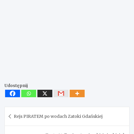
Udostępnij
Nawigacja
Rejs PIRATEM po wodach Zatoki Gdańskiej
wpisu