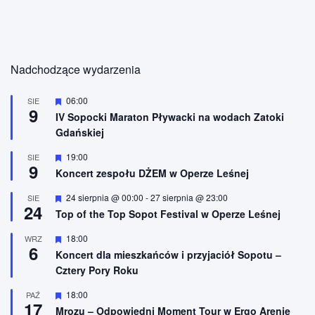
Nadchodzące wydarzenia
W
06:00
SIE
9
y
IV Sopocki Maraton Pływacki na wodach Zatoki
r
Gdańskiej
ó
ż
n
W
19:00
SIE
9
i
y
Koncert zespołu DŻEM w Operze Leśnej
o
r
n
ó
W
24 sierpnia @ 00:00
-
27 sierpnia @ 23:00
SIE
e
ż
24
y
n
Top of the Top Sopot Festival w Operze Leśnej
r
i
ó
o
W
18:00
WRZ
ż
n
6
y
n
Koncert dla mieszkańców i przyjaciół Sopotu –
e
r
i
Cztery Pory Roku
ó
o
ż
n
n
W
18:00
PAŹ
e
17
i
y
Mrozu – Odpowiedni Moment Tour w Ergo Arenie