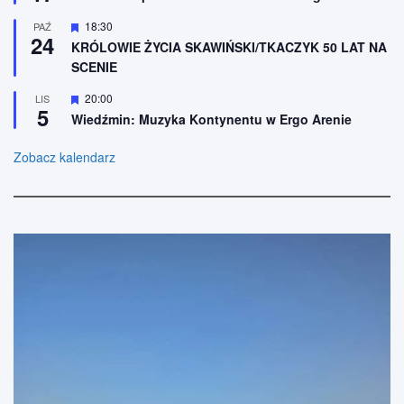
o
r
n
ó
W
18:30
PAŹ
e
ż
24
y
n
KRÓLOWIE ŻYCIA SKAWIŃSKI/TKACZYK 50 LAT NA
r
i
SCENIE
ó
o
ż
n
n
W
20:00
LIS
e
5
i
y
Wiedźmin: Muzyka Kontynentu w Ergo Arenie
o
r
n
ó
e
ż
Zobacz kalendarz
n
i
o
n
e