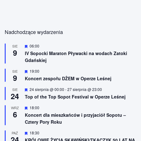
Nadchodzące wydarzenia
W
06:00
SIE
9
y
IV Sopocki Maraton Pływacki na wodach Zatoki
r
Gdańskiej
ó
ż
n
W
19:00
SIE
9
i
y
Koncert zespołu DŻEM w Operze Leśnej
o
r
n
ó
W
24 sierpnia @ 00:00
-
27 sierpnia @ 23:00
SIE
e
ż
24
y
n
Top of the Top Sopot Festival w Operze Leśnej
r
i
ó
o
W
18:00
WRZ
ż
n
6
y
n
Koncert dla mieszkańców i przyjaciół Sopotu –
e
r
i
Cztery Pory Roku
ó
o
ż
n
n
W
18:30
PAŹ
e
24
i
y
KRÓLOWIE ŻYCIA SKAWIŃSKI/TKACZYK 50 LAT NA