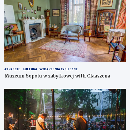
ATRAKCJE
KULTURA
WYDARZENIA CYKLICZNE
Muzeum Sopotu w zabytkowej willi Claaszena