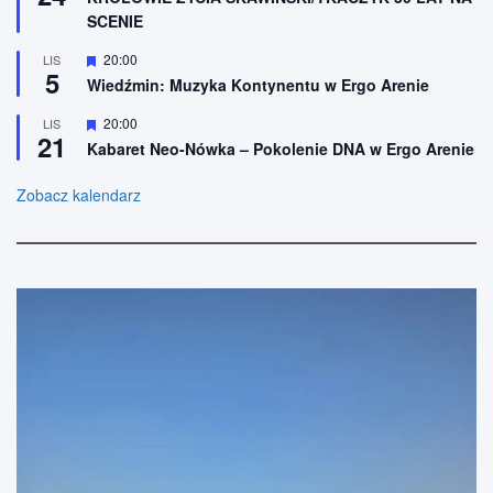
o
r
SCENIE
n
ó
e
ż
n
W
20:00
LIS
5
i
y
Wiedźmin: Muzyka Kontynentu w Ergo Arenie
o
r
n
ó
W
20:00
LIS
e
ż
21
y
n
Kabaret Neo-Nówka – Pokolenie DNA w Ergo Arenie
r
i
ó
o
ż
Zobacz kalendarz
n
n
e
i
o
n
e