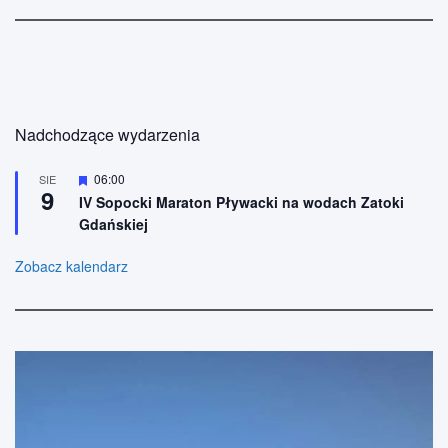
u
i
w
i
Nadchodzące wydarzenia
d
o
W
06:00
SIE
9
y
IV Sopocki Maraton Pływacki na wodach Zatoki
k
r
Gdańskiej
ó
a
ż
n
Zobacz kalendarz
c
i
o
h
n
e