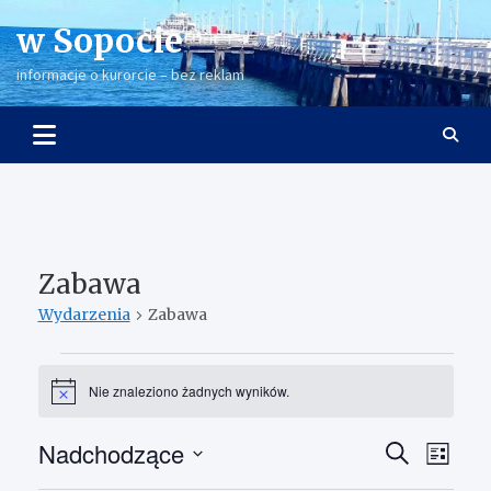
Skip
w Sopocie
to
content
informacje o kurorcie – bez reklam
Zabawa
Wydarzenia
Zabawa
Wydarzenia
Nie znaleziono żadnych wyników.
P
o
w
Nadchodzące
W
W
S
i
L
a
z
y
y
W
i
d