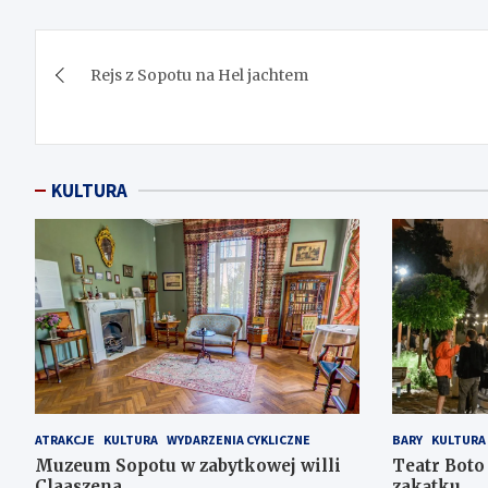
Nawigacja
Rejs z Sopotu na Hel jachtem
wpisu
KULTURA
ATRAKCJE
KULTURA
WYDARZENIA CYKLICZNE
BARY
KULTURA
Muzeum Sopotu w zabytkowej willi
Teatr Boto
Claaszena
zakątku