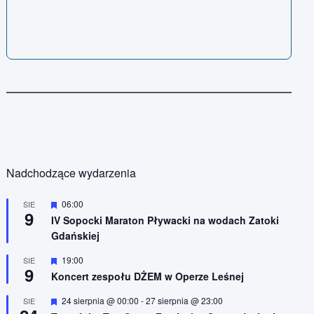
Nadchodzące wydarzenia
W
06:00
SIE
9
y
IV Sopocki Maraton Pływacki na wodach Zatoki
r
Gdańskiej
ó
ż
n
W
19:00
SIE
9
i
y
Koncert zespołu DŻEM w Operze Leśnej
o
r
n
ó
W
24 sierpnia @ 00:00
-
27 sierpnia @ 23:00
SIE
e
ż
y