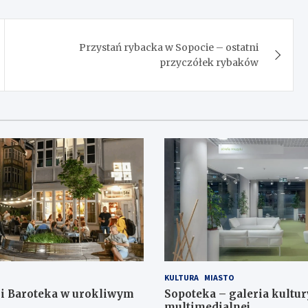
Przystań rybacka w Sopocie – ostatni
przyczółek rybaków
KULTURA
MIASTO
 i Baroteka w urokliwym
Sopoteka – galeria kultur
multimedialnej