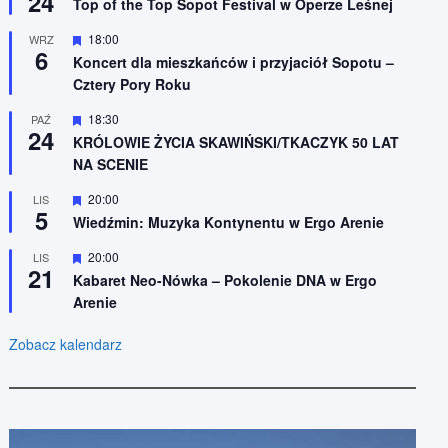
24
n
Top of the Top Sopot Festival w Operze Leśnej
r
i
ó
o
W
18:00
WRZ
ż
n
6
y
n
Koncert dla mieszkańców i przyjaciół Sopotu –
e
r
i
Cztery Pory Roku
ó
o
ż
n
n
W
18:30
PAŹ
e
24
i
y
KRÓLOWIE ŻYCIA SKAWIŃSKI/TKACZYK 50 LAT
o
r
NA SCENIE
n
ó
e
ż
n
W
20:00
LIS
5
i
y
Wiedźmin: Muzyka Kontynentu w Ergo Arenie
o
r
n
ó
W
20:00
LIS
e
ż
21
y
n
Kabaret Neo-Nówka – Pokolenie DNA w Ergo
r
i
Arenie
ó
o
ż
n
n
e
Zobacz kalendarz
i
o
n
e