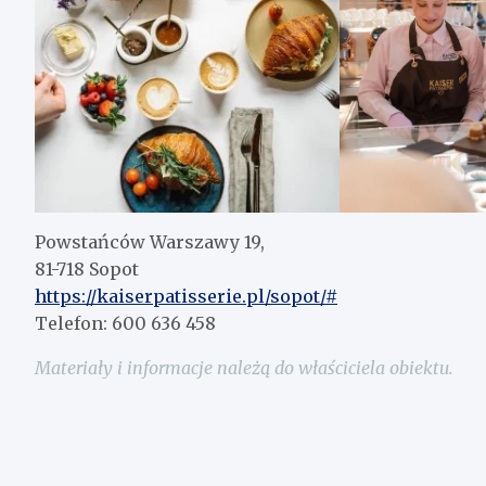
Powstańców Warszawy 19,
81-718 Sopot
https://kaiserpatisserie.pl/sopot/#
Telefon: 600 636 458
Materiały i informacje należą do właściciela obiektu.