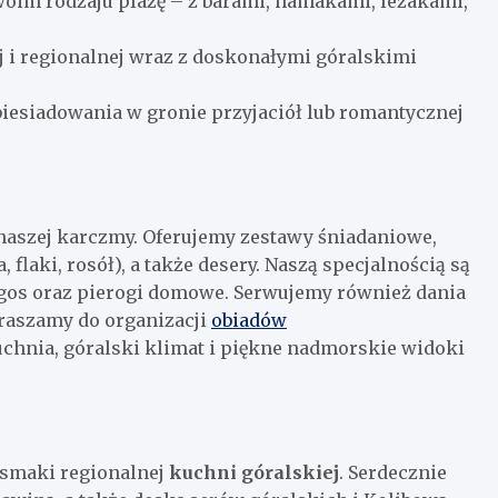
oim rodzaju plażę – z barami, hamakami, leżakami,
 i regionalnej wraz z doskonałymi góralskimi
 biesiadowania w gronie przyjaciół lub romantycznej
aszej karczmy. Oferujemy zestawy śniadaniowe,
flaki, rosół), a także desery. Naszą specjalnością są
bigos oraz pierogi domowe. Serwujemy również dania
apraszamy do organizacji
obiadów
chnia, góralski klimat i piękne nadmorskie widoki
smaki regionalnej
kuchni góralskiej
. Serdecznie