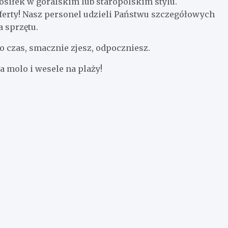
osiłek w góralskim lub staropolskim stylu.
ferty! Nasz personel udzieli Państwu szczegółowych
a sprzętu.
o czas, smacznie zjesz, odpoczniesz.
a molo i wesele na plaży!