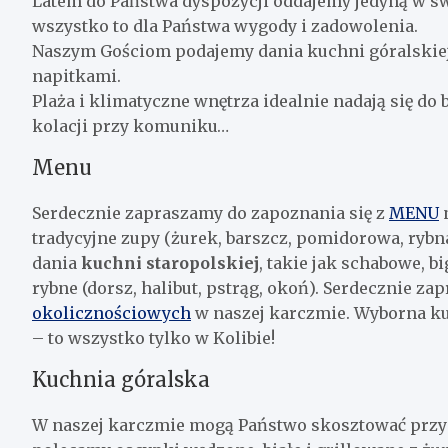
Latem do Państwa dyspozycji oddajemy jedyną w sw
wszystko to dla Państwa wygody i zadowolenia.
Naszym Gościom podajemy dania kuchni góralskiej
napitkami.
Plaża i klimatyczne wnętrza idealnie nadają się do
kolacji przy komuniku…
Menu
Serdecznie zapraszamy do zapoznania się z
MENU
n
tradycyjne zupy (żurek, barszcz, pomidorowa, rybna, 
dania
kuchni staropolskiej
, takie jak schabowe, 
rybne (dorsz, halibut, pstrąg, okoń). Serdecznie z
okolicznościowych
w naszej karczmie. Wyborna ku
– to wszystko tylko w Kolibie!
Kuchnia góralska
W naszej karczmie mogą Państwo skosztować przy