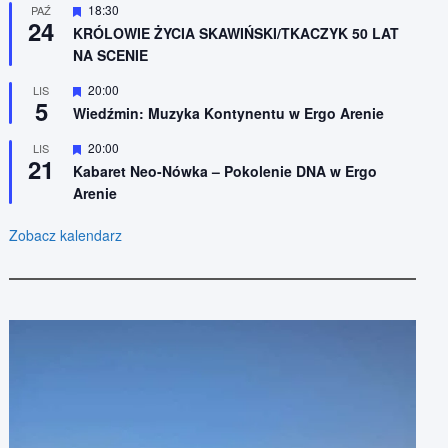
n
W
18:30
PAŹ
e
24
i
y
KRÓLOWIE ŻYCIA SKAWIŃSKI/TKACZYK 50 LAT
o
r
NA SCENIE
n
ó
e
ż
n
W
20:00
LIS
5
i
y
Wiedźmin: Muzyka Kontynentu w Ergo Arenie
o
r
n
ó
W
20:00
LIS
e
ż
21
y
n
Kabaret Neo-Nówka – Pokolenie DNA w Ergo
r
i
Arenie
ó
o
ż
n
n
e
Zobacz kalendarz
i
o
n
e