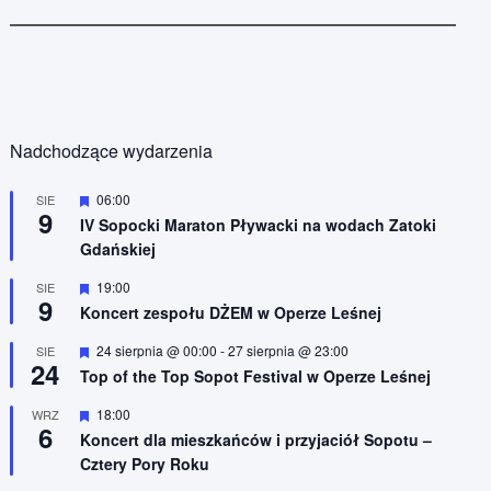
Nadchodzące wydarzenia
W
06:00
SIE
9
y
IV Sopocki Maraton Pływacki na wodach Zatoki
r
Gdańskiej
ó
ż
n
W
19:00
SIE
9
i
y
Koncert zespołu DŻEM w Operze Leśnej
o
r
n
ó
W
24 sierpnia @ 00:00
-
27 sierpnia @ 23:00
SIE
e
ż
24
y
n
Top of the Top Sopot Festival w Operze Leśnej
r
i
ó
o
W
18:00
WRZ
ż
n
6
y
n
Koncert dla mieszkańców i przyjaciół Sopotu –
e
r
i
Cztery Pory Roku
ó
o
ż
n