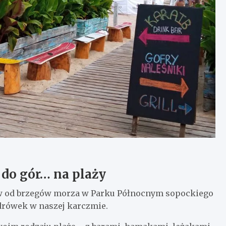
 do gór… na plaży
w od brzegów morza w Parku Północnym sopockiego
drówek w naszej karczmie.