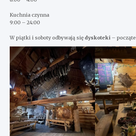
Kuchnia czynna
9:00 – 24:00
W piątki i soboty odbywają się
dyskoteki
– początek