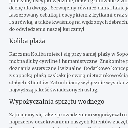
polecamy oscypki wędzone, białe i grillowane z żu
dechę dla dwojga. Serwujemy również dania, takie 
faszerowany cebulką i oscypkiem z frytkami oraz
i surówką, a także kwaśnicę na wędzonych żebrach.
do odwiedzenia naszej karczmy!
Koliba plaża
Karczma Koliba mieści się przy samej plaży w Sop
można śluby cywilne i humanistyczne. Znakomite p
doznania estetyczne i wizualne. Dodatkowo koncept
z sopocką plażą zaskakuje swoją nietuzinkowością
stałych Klientów. Zatrudniamy wyłącznie wysoko 
najwyższą jakość świadczonych usług.
Wypożyczalnia sprzętu wodnego
Zajmujemy się także prowadzeniem
wypożyczalni 
naprzeciw oczekiwaniom naszych Klientów zaczęli