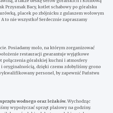
rawiną, a także deskę serów góralskich i Kolibową
jak Przysmak Bacy, kotlet schabowy po góralsku
 surówką, placek po zbójnicku z gulaszem wołowym
 A to nie wszystko! Serdecznie zapraszamy
ocie. Posiadamy molo, na którym zorganizować
ołożenie restauracji gwarantuje wyjątkowe
 połączenia góralskiej kuchni i atmosfery
 i oryginalnością, dzięki czemu zdobyliśmy grono
wykwalifikowany personel, by zapewnić Państwu
sprzętu wodnego oraz leżaków.
Wychodząc
śmy wypożyczać sprzęt plażowy na godziny.