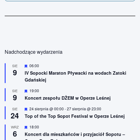
Nadchodzące wydarzenia
W
06:00
SIE
9
y
IV Sopocki Maraton Pływacki na wodach Zatoki
r
Gdańskiej
ó
ż
n
W
19:00
SIE
9
i
y
Koncert zespołu DŻEM w Operze Leśnej
o
r
n
ó
W
24 sierpnia @ 00:00
-
27 sierpnia @ 23:00
SIE
e
ż
24
y
n
Top of the Top Sopot Festival w Operze Leśnej
r
i
ó
o
W
18:00
WRZ
ż
n
6
y
n
Koncert dla mieszkańców i przyjaciół Sopotu –
e
r
i