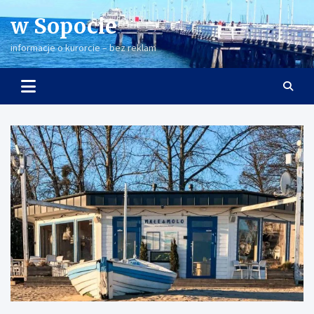
Skip
w Sopocie
to
content
informacje o kurorcie – bez reklam