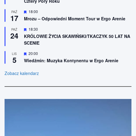
Cztery Pory Roku
ó
o
ż
n
n
W
18:00
PAŹ
e
17
i
y
Mrozu – Odpowiedni Moment Tour w Ergo Arenie
o
r
n
ó
W
18:30
PAŹ
e
ż
24
y
n
KRÓLOWIE ŻYCIA SKAWIŃSKI/TKACZYK 50 LAT NA
r
i
SCENIE
ó
o
ż
n
n
W
20:00
LIS
e
5
i
y
Wiedźmin: Muzyka Kontynentu w Ergo Arenie
o
r
n
ó
e
ż
Zobacz kalendarz
n
i
o
n
e