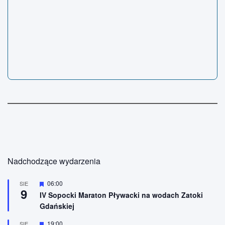
Nadchodzące wydarzenia
W
06:00
SIE
9
y
IV Sopocki Maraton Pływacki na wodach Zatoki
r
Gdańskiej
ó
ż
n
W
19:00
SIE