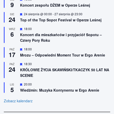
9
i
y
Koncert zespołu DŻEM w Operze Leśnej
o
r
n
ó
W
24 sierpnia @ 00:00
-
27 sierpnia @ 23:00
SIE
e
ż
24
y
n
Top of the Top Sopot Festival w Operze Leśnej
r
i
ó
o
W
18:00
WRZ
ż
n
6
y
n
Koncert dla mieszkańców i przyjaciół Sopotu –
e
r
i
Cztery Pory Roku
ó
o
ż
n
n
W
18:00
PAŹ
e
17
i
y
Mrozu – Odpowiedni Moment Tour w Ergo Arenie
o
r
n
ó
W
18:30
PAŹ
e
ż
24
y
n
KRÓLOWIE ŻYCIA SKAWIŃSKI/TKACZYK 50 LAT NA
r
i
SCENIE
ó
o
ż
n
n
W
20:00
LIS
e
5
i
y
Wiedźmin: Muzyka Kontynentu w Ergo Arenie
o
r
n
ó
e
ż
Zobacz kalendarz
n
i
o