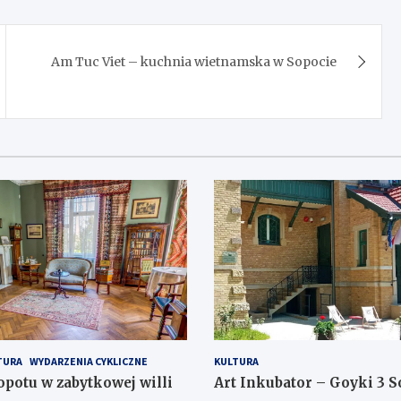
Am Tuc Viet – kuchnia wietnamska w Sopocie
TURA
WYDARZENIA CYKLICZNE
KULTURA
otu w zabytkowej willi
Art Inkubator – Goyki 3 S