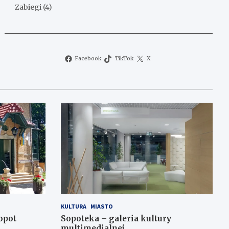
Zabiegi
(4)
Facebook
TikTok
X
KULTURA
MIASTO
opot
Sopoteka – galeria kultury
multimedialnej