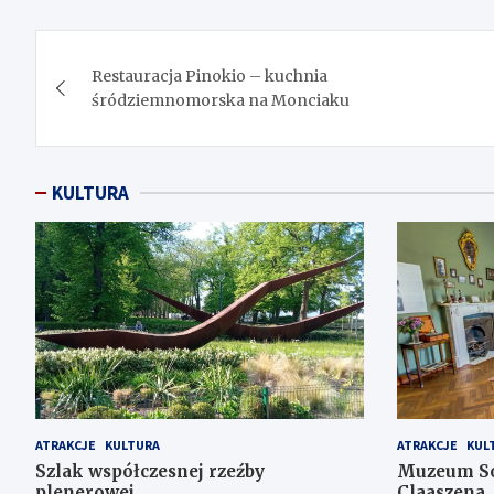
Nawigacja
Restauracja Pinokio – kuchnia
wpisu
śródziemnomorska na Monciaku
KULTURA
ATRAKCJE
KULTURA
ATRAKCJE
KUL
Szlak współczesnej rzeźby
Muzeum Sop
plenerowej
Claaszena