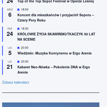
24
n
Top of the Top Sopot Festival w Operze Leśnej
r
i
ó
o
W
18:00
WRZ
ż
n
6
y
n
Koncert dla mieszkańców i przyjaciół Sopotu –
e
r
i
Cztery Pory Roku
ó
o
ż
n
n
W
18:30
PAŹ
e
24
i
y
KRÓLOWIE ŻYCIA SKAWIŃSKI/TKACZYK 50 LAT
o
r
NA SCENIE
n
ó
e
ż
n
W
20:00
LIS
5
i
y
Wiedźmin: Muzyka Kontynentu w Ergo Arenie
o
r
n
ó
W
20:00
LIS
e
ż
21
y
n
Kabaret Neo-Nówka – Pokolenie DNA w Ergo
r
i
Arenie
ó
o
ż
n
n
e
Zobacz kalendarz
i
o
n
e