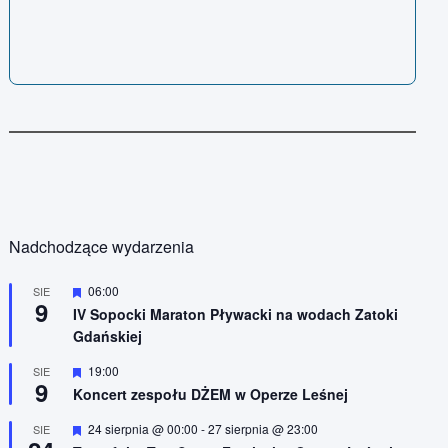
Nadchodzące wydarzenia
W
06:00
SIE
9
y
IV Sopocki Maraton Pływacki na wodach Zatoki
r
Gdańskiej
ó
ż
n
W
19:00
SIE
9
i
y
Koncert zespołu DŻEM w Operze Leśnej
o
r
n
ó
W
24 sierpnia @ 00:00
-
27 sierpnia @ 23:00
SIE
e
ż
y