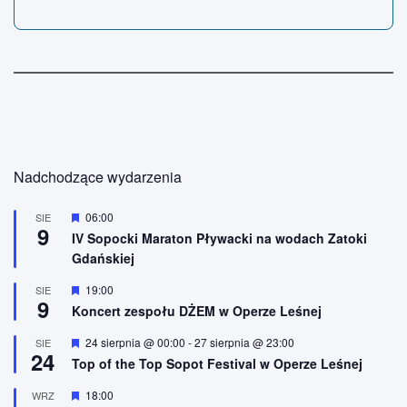
Nadchodzące wydarzenia
W
06:00
SIE
9
y
IV Sopocki Maraton Pływacki na wodach Zatoki
r
Gdańskiej
ó
ż
n
W
19:00
SIE
9
i
y
Koncert zespołu DŻEM w Operze Leśnej
o
r
n
ó
W
24 sierpnia @ 00:00
-
27 sierpnia @ 23:00
SIE
e
ż
24
y
n
Top of the Top Sopot Festival w Operze Leśnej
r
i
ó
o
W
18:00
WRZ
ż
n