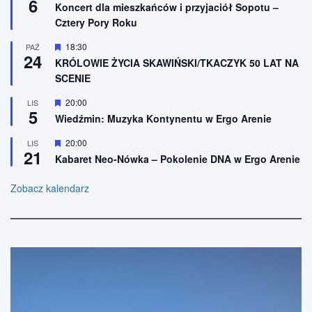
6
y
n
Koncert dla mieszkańców i przyjaciół Sopotu –
e
r
i
Cztery Pory Roku
ó
o
ż
n
n
W
18:30
PAŹ
e
24
i
y
KRÓLOWIE ŻYCIA SKAWIŃSKI/TKACZYK 50 LAT NA
o
r
SCENIE
n
ó
e
ż
n
W
20:00
LIS
5
i
y
Wiedźmin: Muzyka Kontynentu w Ergo Arenie
o
r
n
ó
W
20:00
LIS
e
ż
21
y
n
Kabaret Neo-Nówka – Pokolenie DNA w Ergo Arenie
r
i
ó
o
ż
Zobacz kalendarz
n
n
e
i
o
n
e