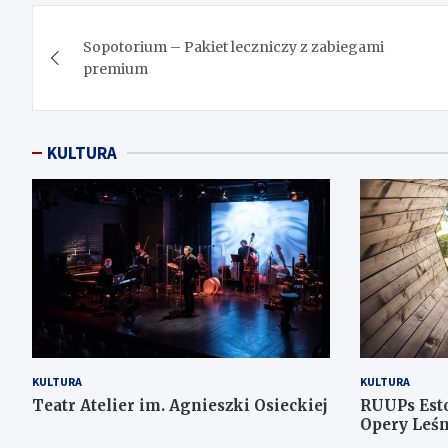
Nawigacja
Sopotorium – Pakiet leczniczy z zabiegami
wpisu
premium
KULTURA
KULTURA
KULTURA
Teatr Atelier im. Agnieszki Osieckiej
RUUPs Est
Opery Leśn