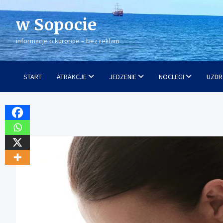
Skip
to
w Sopocie
content
informacje o kurorcie – bez reklam
START
ATRAKCJE
JEDZENIE
NOCLEGI
UZDR