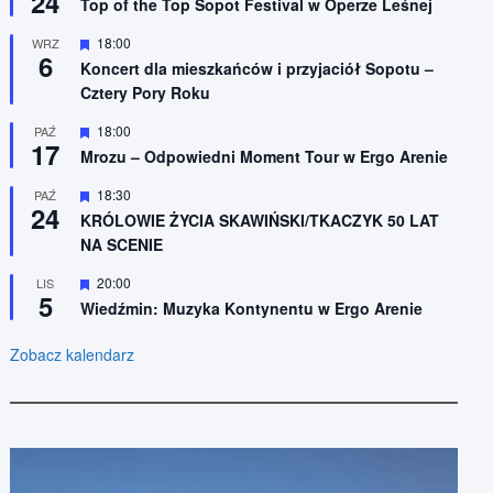
24
n
Top of the Top Sopot Festival w Operze Leśnej
r
i
ó
o
W
18:00
WRZ
ż
n
6
y
n
Koncert dla mieszkańców i przyjaciół Sopotu –
e
r
i
Cztery Pory Roku
ó
o
ż
n
n
W
18:00
PAŹ
e
17
i
y
Mrozu – Odpowiedni Moment Tour w Ergo Arenie
o
r
n
ó
W
18:30
PAŹ
e
ż
24
y
n
KRÓLOWIE ŻYCIA SKAWIŃSKI/TKACZYK 50 LAT
r
i
NA SCENIE
ó
o
ż
n
n
W
20:00
LIS
e
5
i
y
Wiedźmin: Muzyka Kontynentu w Ergo Arenie
o
r
n
ó
e
ż
Zobacz kalendarz
n
i
o
n
e