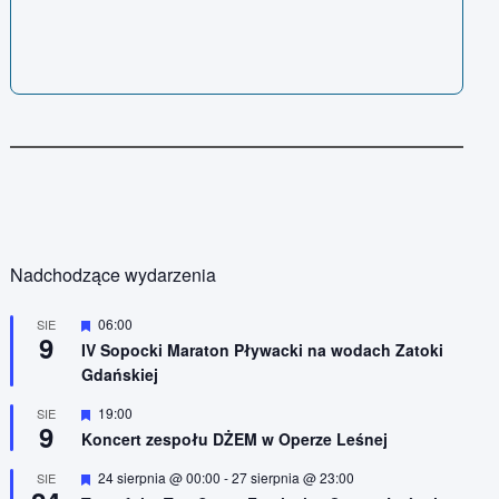
Nadchodzące wydarzenia
W
06:00
SIE
9
y
IV Sopocki Maraton Pływacki na wodach Zatoki
r
Gdańskiej
ó
ż
n
W
19:00
SIE
9
i
y
Koncert zespołu DŻEM w Operze Leśnej
o
r
n
ó
W
24 sierpnia @ 00:00
-
27 sierpnia @ 23:00
SIE
e
ż
y