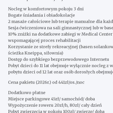
Nocleg w komfortowym pokoju 3 dni
Bogate śniadania i obiadokolacje
2 masaże całościowe lub terapie manualne dla każd
Sesja ćwiczeniowa na sali gimnastycznej lub w ba
10% zniżki na dodatkowe zabiegi w Medical Center 
wspomagającej proces rehabilitacji
Korzystanie ze strefy rekreacyjnej (basen solankow
ścieżka Kneippa, siłownia)
Dostęp do szybkiego bezprzewodowego Internetu
Pobyt dzieci do 11 lat obejmuje wyłącznie nocleg z
pobytu dzieci od 12 lat oraz osób dorosłych obejmuj
Cena pakietu (2026r.) od 441zł/os./noc
Dodatkowo płatne
Miejsce parkingowe 45zł/ samochód/ doba
Wypożyczenie roweru 20zł/h, 80zł/ cały dzień
Pobyt zwierzęcia w pokoju 100zł/ zwierzę/ doba