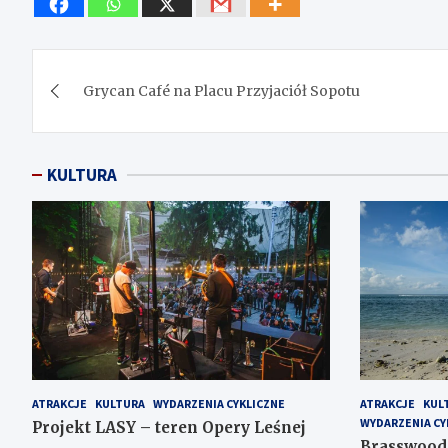
Nawigacja
Grycan Café na Placu Przyjaciół Sopotu
wpisu
KULTURA
ATRAKCJE
KULTURA
WYDARZENIA CYKLICZNE
ATRAKCJE
KUL
WYDARZENIA CY
Projekt LASY – teren Opery Leśnej
Brasswood 