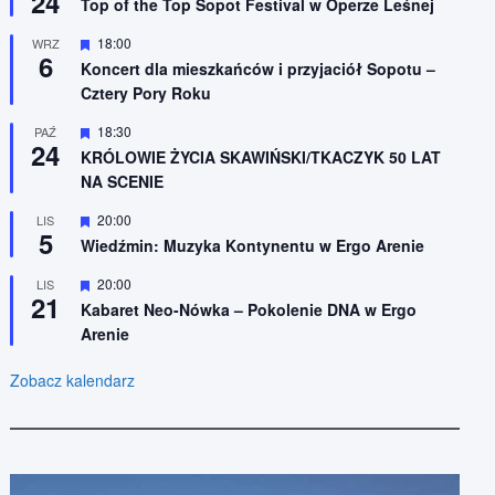
24
n
Top of the Top Sopot Festival w Operze Leśnej
r
i
ó
o
W
18:00
WRZ
ż
n
6
y
n
Koncert dla mieszkańców i przyjaciół Sopotu –
e
r
i
Cztery Pory Roku
ó
o
ż
n
n
W
18:30
PAŹ
e
24
i
y
KRÓLOWIE ŻYCIA SKAWIŃSKI/TKACZYK 50 LAT
o
r
NA SCENIE
n
ó
e
ż
n
W
20:00
LIS
5
i
y
Wiedźmin: Muzyka Kontynentu w Ergo Arenie
o
r
n
ó
W
20:00
LIS
e
ż
21
y
n
Kabaret Neo-Nówka – Pokolenie DNA w Ergo
r
i
Arenie
ó
o
ż
n
n
e
Zobacz kalendarz
i
o
n
e