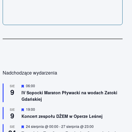
Nadchodzące wydarzenia
W
06:00
SIE
9
y
IV Sopocki Maraton Pływacki na wodach Zatoki
r
Gdańskiej
ó
ż
n
W
19:00
SIE
9
i
y
Koncert zespołu DŻEM w Operze Leśnej
o
r
n
ó
W
24 sierpnia @ 00:00
-
27 sierpnia @ 23:00
SIE
e
ż
y