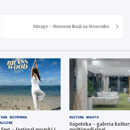
Mirage – Muzeum Iluzji na Monciaku
TURA
ROZRYWKA
KULTURA
MIASTO
KLICZNE
Sopoteka – galeria kultur
Fest – festiwal muzyki i
multimedialnej