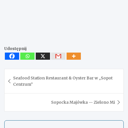
Udostępnij
Nawigacja
Seafood Station Restaurant & Oyster Bar w „Sopot
wpisu
Centrum”
Sopocka Majówka — Zielono Mi