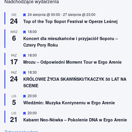
Nadchodzące wydarzenia
W
24 sierpnia @ 00:00
-
27 sierpnia @ 23:00
SIE
24
y
Top of the Top Sopot Festival w Operze Leśnej
r
ó
W
18:00
WRZ
ż
6
y
n
Koncert dla mieszkańców i przyjaciół Sopotu –
r
i
Cztery Pory Roku
ó
o
ż
n
n
W
18:00
PAŹ
e
17
i
y
Mrozu – Odpowiedni Moment Tour w Ergo Arenie
o
r
n
ó
W
18:30
PAŹ
e
ż
24
y
n
KRÓLOWIE ŻYCIA SKAWIŃSKI/TKACZYK 50 LAT NA
r
i
SCENIE
ó
o
ż
n
n
W
20:00
LIS
e
5
i
y
Wiedźmin: Muzyka Kontynentu w Ergo Arenie
o
r
n
ó
W
20:00
LIS
e
ż
21
y
n
Kabaret Neo-Nówka – Pokolenie DNA w Ergo Arenie
r
i
ó
o
ż
Zobacz kalendarz