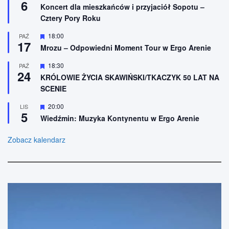
n
6
y
n
Koncert dla mieszkańców i przyjaciół Sopotu –
e
r
i
Cztery Pory Roku
ó
o
ż
n
n
W
18:00
PAŹ
e
17
i
y
Mrozu – Odpowiedni Moment Tour w Ergo Arenie
o
r
n
ó
W
18:30
PAŹ
e
ż
24
y
n
KRÓLOWIE ŻYCIA SKAWIŃSKI/TKACZYK 50 LAT NA
r
i
SCENIE
ó
o
ż
n
n
W
20:00
LIS
e
5
i
y
Wiedźmin: Muzyka Kontynentu w Ergo Arenie
o
r
n
ó
e
ż
Zobacz kalendarz
n
i
o
n
e