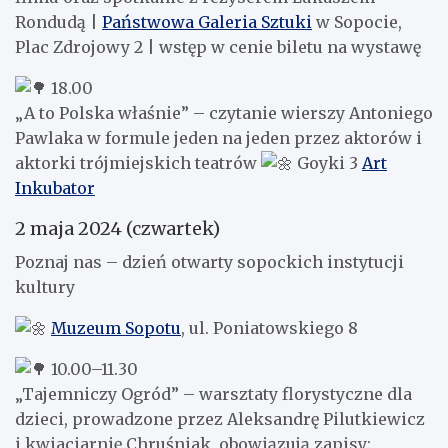
Rondudą |
Państwowa Galeria Sztuki
w Sopocie,
Plac Zdrojowy 2 | wstęp w cenie biletu na wystawę
18.00
„A to Polska właśnie” – czytanie wierszy Antoniego
Pawlaka w formule jeden na jeden przez aktorów i
aktorki trójmiejskich teatrów
Goyki 3
Art
Inkubator
2 maja 2024 (czwartek)
Poznaj nas – dzień otwarty sopockich instytucji
kultury
Muzeum Sopotu
, ul. Poniatowskiego 8
10.00–11.30
„Tajemniczy Ogród” – warsztaty florystyczne dla
dzieci, prowadzone przez Aleksandrę Pilutkiewicz
i kwiaciarnię Chruśniak, obowiązują zapisy: