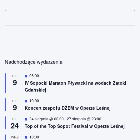
Nadchodzące wydarzenia
W
06:00
SIE
9
y
IV Sopocki Maraton Pływacki na wodach Zatoki
r
Gdańskiej
ó
ż
n
W
19:00
SIE
9
i
y
Koncert zespołu DŻEM w Operze Leśnej
o
r
n
ó
W
24 sierpnia @ 00:00
-
27 sierpnia @ 23:00
SIE
e
ż
24
y
n
Top of the Top Sopot Festival w Operze Leśnej
r
i
ó
o
W
18:00
WRZ
ż