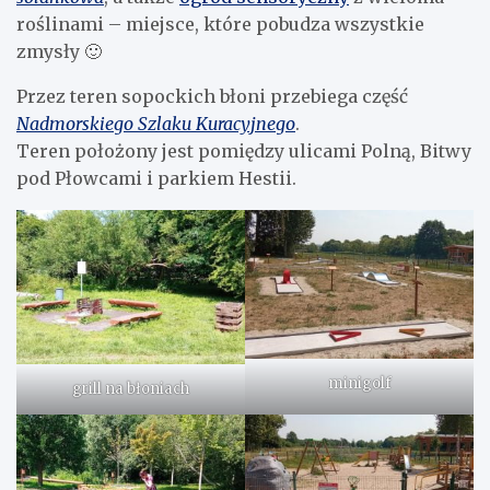
roślinami – miejsce, które pobudza wszystkie
zmysły 🙂
Przez teren sopockich błoni przebiega część
Nadmorskiego Szlaku Kuracyjnego
.
Teren położony jest pomiędzy ulicami Polną, Bitwy
pod Płowcami i parkiem Hestii.
minigolf
grill na błoniach