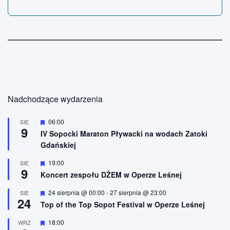
Nadchodzące wydarzenia
W
06:00
SIE
9
y
IV Sopocki Maraton Pływacki na wodach Zatoki
r
Gdańskiej
ó
ż
n
W
19:00
SIE
9
i
y
Koncert zespołu DŻEM w Operze Leśnej
o
r
n
ó
W
24 sierpnia @ 00:00
-
27 sierpnia @ 23:00
SIE
e
ż
24
y
n
Top of the Top Sopot Festival w Operze Leśnej
r
i
ó
o
W
18:00
WRZ
ż
n
y