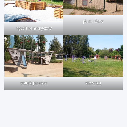
plac zabaw
ogród sensoryczny
siłownia
statek piratów