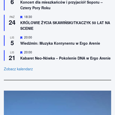
6
n
Koncert dla mieszkańców i przyjaciół Sopotu –
e
r
i
Cztery Pory Roku
ó
o
ż
n
n
W
18:30
PAŹ
e
24
i
y
KRÓLOWIE ŻYCIA SKAWIŃSKI/TKACZYK 50 LAT NA
o
r
SCENIE
n
ó
e
ż
n
W
20:00
LIS
5
i
y
Wiedźmin: Muzyka Kontynentu w Ergo Arenie
o
r
n
ó
W
20:00
LIS
e
ż
21
y
n
Kabaret Neo-Nówka – Pokolenie DNA w Ergo Arenie
r
i
ó
o
ż
Zobacz kalendarz
n
n
e
i
o
n
e