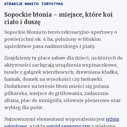
ATRAKCJE
MIASTO
TURYSTYKA
Sopockie błonia – miejsce, które koi
ciało i duszę
Sopockie błonia to teren rekreacyjno-sportowy o
powierzchni ok. 4 ha, położony w bliskim
sąsiedztwie pasa nadmorskiego i plaży.
Znajdziemy tu place zabaw dla dzieci, na których do
aktywności zachęcają urządzenia wspinaczkowe,
tunele z gałązek wierzbowych, drewniana kładka,
hamak, domek na wysokości czy huśtawki.
Dodatkowo na terenie błoni mieści się polana
piłkarska, miejsce do grillowania, zadaszona
altana, plac do minigolfa, siłownie plenerowe oraz
wybieg dla psów.
Najnowszymi elementami wyposażenia jest
tężnia
solankowa
, a także
ogród sensoryczny
z wieloma