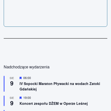
Nadchodzące wydarzenia
W
06:00
SIE
9
y
IV Sopocki Maraton Pływacki na wodach Zatoki
r
Gdańskiej
ó
ż
n
W
19:00
SIE
9
i
y
Koncert zespołu DŻEM w Operze Leśnej
o
r
n
ó