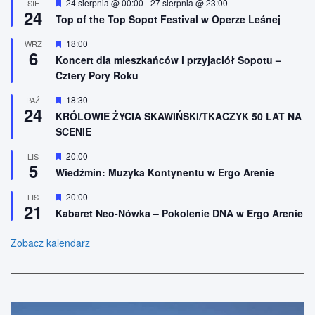
W
24 sierpnia @ 00:00
-
27 sierpnia @ 23:00
SIE
e
ż
24
y
n
Top of the Top Sopot Festival w Operze Leśnej
r
i
ó
o
W
18:00
WRZ
ż
n
6
y
n
Koncert dla mieszkańców i przyjaciół Sopotu –
e
r
i
Cztery Pory Roku
ó
o
ż
n
n
W
18:30
PAŹ
e
24
i
y
KRÓLOWIE ŻYCIA SKAWIŃSKI/TKACZYK 50 LAT NA
o
r
SCENIE
n
ó
e
ż
n
W
20:00
LIS
5
i
y
Wiedźmin: Muzyka Kontynentu w Ergo Arenie
o
r
n
ó
W
20:00
LIS
e
ż
21
y
n
Kabaret Neo-Nówka – Pokolenie DNA w Ergo Arenie
r
i
ó
o
ż
Zobacz kalendarz
n
n
e
i
o
n
e