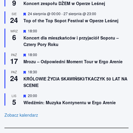
9
i
y
Koncert zespołu DŻEM w Operze Leśnej
o
r
n
ó
W
24 sierpnia @ 00:00
-
27 sierpnia @ 23:00
SIE
e
ż
24
y
n
Top of the Top Sopot Festival w Operze Leśnej
r
i
ó
o
W
18:00
WRZ
ż
n
6
y
n
Koncert dla mieszkańców i przyjaciół Sopotu –
e
r
i
Cztery Pory Roku
ó
o
ż
n
n
W
18:00
PAŹ
e
17
i
y
Mrozu – Odpowiedni Moment Tour w Ergo Arenie
o
r
n
ó
W
18:30
PAŹ
e
ż
24
y
n
KRÓLOWIE ŻYCIA SKAWIŃSKI/TKACZYK 50 LAT NA
r
i
SCENIE
ó
o
ż
n
n
W
20:00
LIS
e
5
i
y
Wiedźmin: Muzyka Kontynentu w Ergo Arenie
o
r
n
ó
e
ż
Zobacz kalendarz
n
i
o