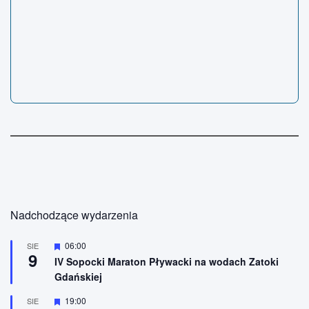
Nadchodzące wydarzenia
W
06:00
SIE
9
y
IV Sopocki Maraton Pływacki na wodach Zatoki
r
Gdańskiej
ó
ż
n
W
19:00
SIE