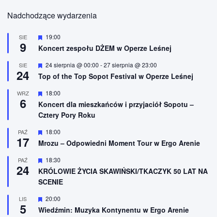
Nadchodzące wydarzenia
W
19:00
SIE
9
y
Koncert zespołu DŻEM w Operze Leśnej
r
ó
W
24 sierpnia @ 00:00
-
27 sierpnia @ 23:00
SIE
ż
24
y
n
Top of the Top Sopot Festival w Operze Leśnej
r
i
ó
o
W
18:00
WRZ
ż
n
6
y
n
Koncert dla mieszkańców i przyjaciół Sopotu –
e
r
i
Cztery Pory Roku
ó
o
ż
n
n
W
18:00
PAŹ
e
17
i
y
Mrozu – Odpowiedni Moment Tour w Ergo Arenie
o
r
n
ó
W
18:30
PAŹ
e
ż
24
y
n
KRÓLOWIE ŻYCIA SKAWIŃSKI/TKACZYK 50 LAT NA
r
i
SCENIE
ó
o
ż
n
n
W
20:00
LIS
e
5
i
y
Wiedźmin: Muzyka Kontynentu w Ergo Arenie
o
r