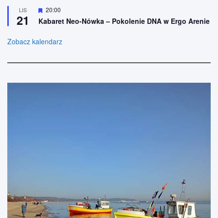
n
ó
W
20:00
LIS
e
ż
21
y
n
Kabaret Neo-Nówka – Pokolenie DNA w Ergo Arenie
r
i
ó
o
ż
Zobacz kalendarz
n
n
e
i
o
n
e