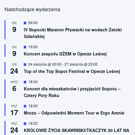
Nadchodzące wydarzenia
W
06:00
SIE
9
y
IV Sopocki Maraton Pływacki na wodach Zatoki
r
Gdańskiej
ó
ż
n
W
19:00
SIE
9
i
y
Koncert zespołu DŻEM w Operze Leśnej
o
r
n
ó
W
24 sierpnia @ 00:00
-
27 sierpnia @ 23:00
SIE
e
ż
24
y
n
Top of the Top Sopot Festival w Operze Leśnej
r
i
ó
o
W
18:00
WRZ
ż
n
6
y
n
Koncert dla mieszkańców i przyjaciół Sopotu –
e
r
i
Cztery Pory Roku
ó
o
ż
n
n
W
18:00
PAŹ
e
17
i
y
Mrozu – Odpowiedni Moment Tour w Ergo Arenie
o
r
n
ó
W
18:30
PAŹ
e
ż
24
y
n
KRÓLOWIE ŻYCIA SKAWIŃSKI/TKACZYK 50 LAT NA
r
i