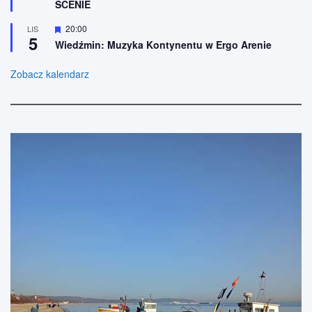
SCENIE
ó
o
ż
n
n
W
20:00
LIS
e
5
i
y
Wiedźmin: Muzyka Kontynentu w Ergo Arenie
o
r
n
ó
e
ż
Zobacz kalendarz
n
i
o
n
e