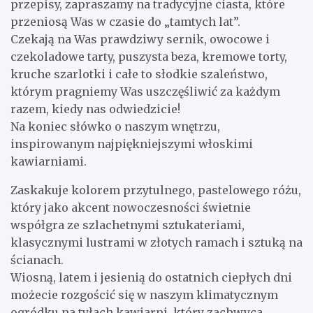
przepisy, zapraszamy na tradycyjne ciasta, które
przeniosą Was w czasie do „tamtych lat”.
Czekają na Was prawdziwy sernik, owocowe i
czekoladowe tarty, puszysta beza, kremowe torty,
kruche szarlotki i całe to słodkie szaleństwo,
którym pragniemy Was uszczęśliwić za każdym
razem, kiedy nas odwiedzicie!
Na koniec słówko o naszym wnętrzu,
inspirowanym najpiękniejszymi włoskimi
kawiarniami.
Zaskakuje kolorem przytulnego, pastelowego różu,
który jako akcent nowoczesności świetnie
współgra ze szlachetnymi sztukateriami,
klasycznymi lustrami w złotych ramach i sztuką na
ścianach.
Wiosną, latem i jesienią do ostatnich ciepłych dni
możecie rozgościć się w naszym klimatycznym
ogródku na tyłach kawiarni, który zachwyca