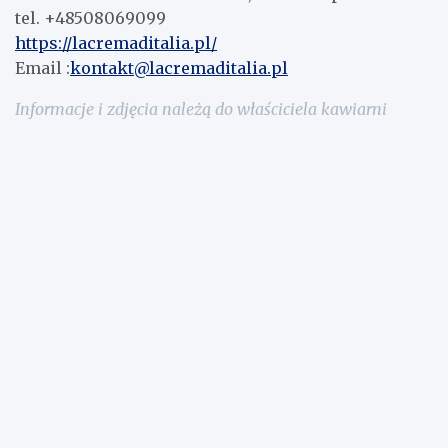
tel. +48508069099
https://lacremaditalia.pl/
Email :
kontakt@lacremaditalia.pl
Informacje i zdjęcia należą do właściciela kawiarni