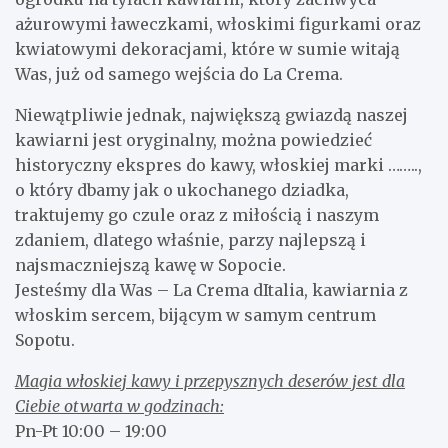
ażurowymi ławeczkami, włoskimi figurkami oraz
kwiatowymi dekoracjami, które w sumie witają
Was, już od samego wejścia do La Crema.
Niewątpliwie jednak, największą gwiazdą naszej
kawiarni jest oryginalny, można powiedzieć
historyczny ekspres do kawy, włoskiej marki ……..,
o który dbamy jak o ukochanego dziadka,
traktujemy go czule oraz z miłością i naszym
zdaniem, dlatego właśnie, parzy najlepszą i
najsmaczniejszą kawę w Sopocie.
Jesteśmy dla Was – La Crema dItalia, kawiarnia z
włoskim sercem, bijącym w samym centrum
Sopotu.
Magia włoskiej kawy i przepysznych deserów jest dla
Ciebie otwarta w godzinach:
Pn-Pt 10:00 – 19:00