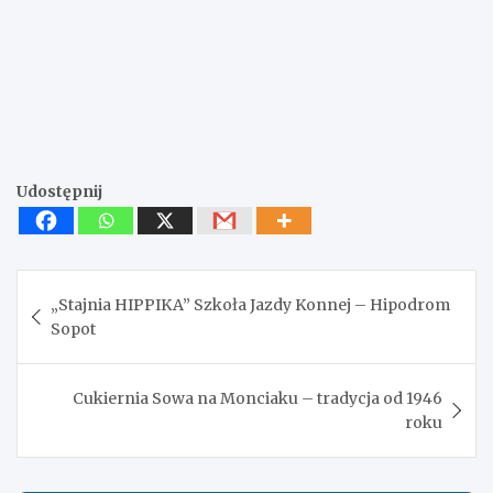
Udostępnij
Nawigacja
„Stajnia HIPPIKA” Szkoła Jazdy Konnej – Hipodrom
wpisu
Sopot
Cukiernia Sowa na Monciaku – tradycja od 1946
roku