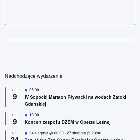
Nadchodzące wydarzenia
W
06:00
SIE
9
y
IV Sopocki Maraton Pływacki na wodach Zatoki
r
Gdańskiej
ó
ż
n
W
19:00
SIE
9
i
y
Koncert zespołu DŻEM w Operze Leśnej
o
r
n
ó
W
24 sierpnia @ 00:00
-
27 sierpnia @ 23:00
SIE
e
ż
24
y
n
Top of the Top Sopot Festival w Operze Leśnej