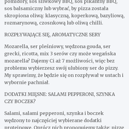
pomidory, sos śliwkowy BBQ, sos pikantny BBQ,
sos balsamiczny lub wybrać, by pizza została
skropiona oliwą: klasyczną, koperkową, bazyliową,
rozmarynową, czosnkową lub oliwą chilli.
ROZPŁYWAJĄCE SIĘ, AROMATYCZNE SERY
Mozarella, ser pleśniowy, wędzona gouda, ser
grecki, ricotta, mix 3 serów czy może wegańska
mozarella? Dajemy Ci aż 7 możliwości, więc bez
problemu wybierzesz swój ulubiony ser do pizzy.
My sprawimy, że będzie się on rozpływał w ustach i
wybornie pachniał.
DODATKI MIĘSNE: SALAMI PEPPERONI, SZYNKA
CZY BOCZEK?
Salami, salami pepperoni, szynka i boczek
wędzony to najczęściej wybierane dodatki
proteinowe. Oprócz nich proponujemy także: pizzę