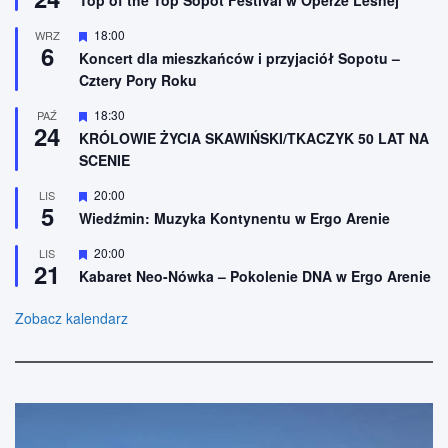
r
i
ó
o
W
18:00
WRZ
ż
n
6
y
n
Koncert dla mieszkańców i przyjaciół Sopotu –
e
r
i
Cztery Pory Roku
ó
o
ż
n
n
W
18:30
PAŹ
e
24
i
y
KRÓLOWIE ŻYCIA SKAWIŃSKI/TKACZYK 50 LAT NA
o
r
SCENIE
n
ó
e
ż
n
W
20:00
LIS
5
i
y
Wiedźmin: Muzyka Kontynentu w Ergo Arenie
o
r
n
ó
W
20:00
LIS
e
ż
21
y
n
Kabaret Neo-Nówka – Pokolenie DNA w Ergo Arenie
r
i
ó
o
ż
Zobacz kalendarz
n
n
e
i
o
n
e