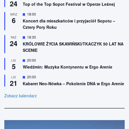
24
y
n
Top of the Top Sopot Festival w Operze Leśnej
r
i
ó
o
W
18:00
WRZ
ż
n
6
y
n
Koncert dla mieszkańców i przyjaciół Sopotu –
e
r
i
Cztery Pory Roku
ó
o
ż
n
n
W
18:30
PAŹ
e
24
i
y
KRÓLOWIE ŻYCIA SKAWIŃSKI/TKACZYK 50 LAT NA
o
r
SCENIE
n
ó
e
ż
n
W
20:00
LIS
5
i
y
Wiedźmin: Muzyka Kontynentu w Ergo Arenie
o
r
n
ó
W
20:00
LIS
e
ż
21
y
n
Kabaret Neo-Nówka – Pokolenie DNA w Ergo Arenie
r
i
ó
o
ż
Zobacz kalendarz
n
n
e
i
o
n
e