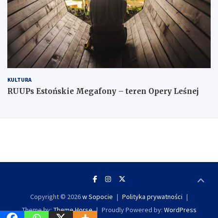
KULTURA
RUUPs Estońskie Megafony – teren Opery Leśnej
Copyright © 2026
w Sopocie
Polityka prywatności
Theme by:
Theme Horse
Proudly Powered by:
WordPress