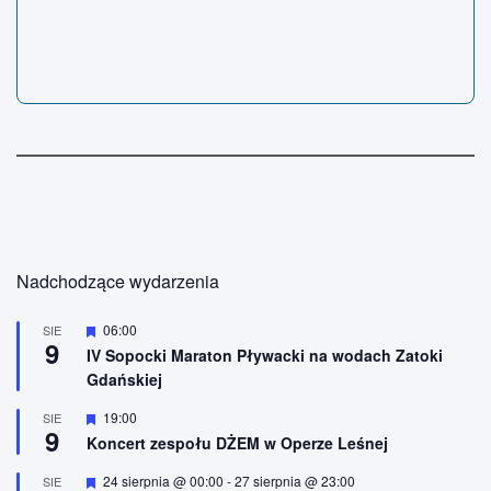
Nadchodzące wydarzenia
W
06:00
SIE
9
y
IV Sopocki Maraton Pływacki na wodach Zatoki
r
Gdańskiej
ó
ż
n
W
19:00
SIE
9
i
y
Koncert zespołu DŻEM w Operze Leśnej
o
r
n
ó
W
24 sierpnia @ 00:00
-
27 sierpnia @ 23:00
SIE
e
ż