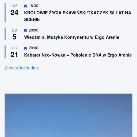
n
ó
W
18:30
PAŹ
e
ż
24
y
n
KRÓLOWIE ŻYCIA SKAWIŃSKI/TKACZYK 50 LAT NA
r
i
SCENIE
ó
o
ż
n
n
W
20:00
LIS
e
5
i
y
Wiedźmin: Muzyka Kontynentu w Ergo Arenie
o
r
n
ó
W
20:00
LIS
e
ż
21
y
n
Kabaret Neo-Nówka – Pokolenie DNA w Ergo Arenie
r
i
ó
o
ż
Zobacz kalendarz
n
n
e
i
o
n
e