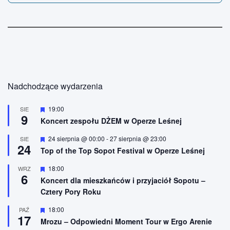
Nadchodzące wydarzenia
W
19:00
SIE
9
y
Koncert zespołu DŻEM w Operze Leśnej
r
ó
W
24 sierpnia @ 00:00
-
27 sierpnia @ 23:00
SIE
ż
24
y
n
Top of the Top Sopot Festival w Operze Leśnej
r
i
ó
o
W
18:00
WRZ
ż
n
6
y
n
Koncert dla mieszkańców i przyjaciół Sopotu –
e
r
i
Cztery Pory Roku
ó
o
ż
n
n
W
18:00
PAŹ
e
17
i
y
Mrozu – Odpowiedni Moment Tour w Ergo Arenie
o
r