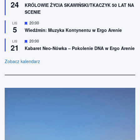
24
i
y
KRÓLOWIE ŻYCIA SKAWIŃSKI/TKACZYK 50 LAT NA
o
r
SCENIE
n
ó
e
ż
n
W
20:00
LIS
5
i
y
Wiedźmin: Muzyka Kontynentu w Ergo Arenie
o
r
n
ó
W
20:00
LIS
e
ż
21
y
n
Kabaret Neo-Nówka – Pokolenie DNA w Ergo Arenie
r
i
ó
o
ż
Zobacz kalendarz
n
n
e
i
o
n
e