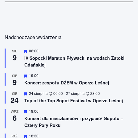
Nadchodzące wydarzenia
W
06:00
SIE
9
y
IV Sopocki Maraton Pływacki na wodach Zatoki
r
Gdańskiej
ó
ż
n
W
19:00
SIE
9
i
y
Koncert zespołu DŻEM w Operze Leśnej
o
r
n
ó
W
24 sierpnia @ 00:00
-
27 sierpnia @ 23:00
SIE
e
ż
24
y
n
Top of the Top Sopot Festival w Operze Leśnej
r
i
ó
o
W
18:00
WRZ
ż
n
6
y
n
Koncert dla mieszkańców i przyjaciół Sopotu –
e
r
i
Cztery Pory Roku
ó
o
ż
n
n
W
18:30
PAŹ
e