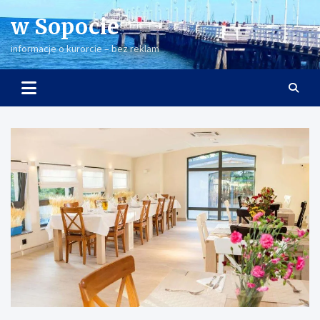
Skip
w Sopocie
to
content
informacje o kurorcie – bez reklam