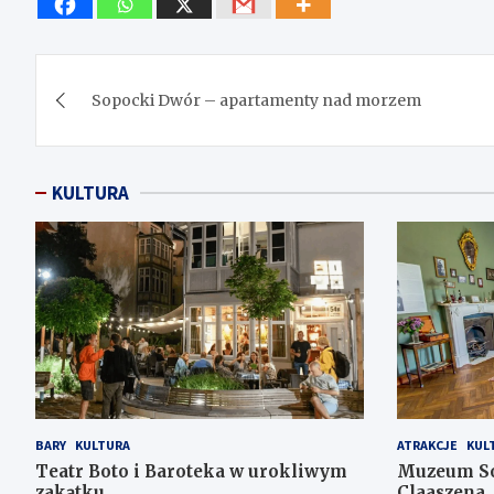
Nawigacja
Sopocki Dwór – apartamenty nad morzem
wpisu
KULTURA
BARY
KULTURA
ATRAKCJE
KUL
Teatr Boto i Baroteka w urokliwym
Muzeum Sop
zakątku
Claaszena