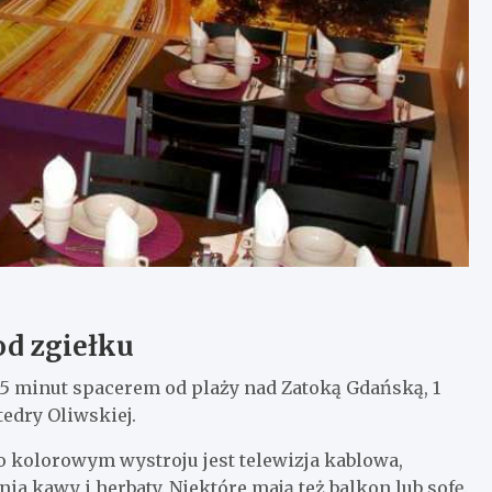
od zgiełku
 15 minut spacerem od plaży nad Zatoką Gdańską, 1
tedry Oliwskiej.
 kolorowym wystroju jest telewizja kablowa,
ia kawy i herbaty. Niektóre mają też balkon lub sofę.