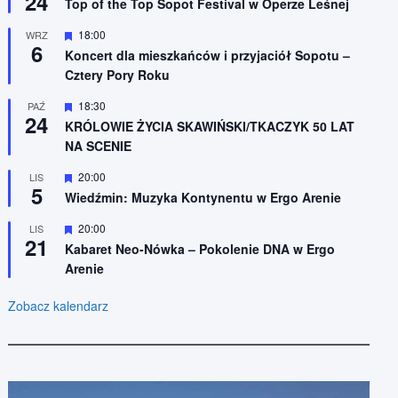
24
n
Top of the Top Sopot Festival w Operze Leśnej
r
i
ó
o
W
18:00
WRZ
ż
n
6
y
n
Koncert dla mieszkańców i przyjaciół Sopotu –
e
r
i
Cztery Pory Roku
ó
o
ż
n
n
W
18:30
PAŹ
e
24
i
y
KRÓLOWIE ŻYCIA SKAWIŃSKI/TKACZYK 50 LAT
o
r
NA SCENIE
n
ó
e
ż
n
W
20:00
LIS
5
i
y
Wiedźmin: Muzyka Kontynentu w Ergo Arenie
o
r
n
ó
W
20:00
LIS
e
ż
21
y
n
Kabaret Neo-Nówka – Pokolenie DNA w Ergo
r
i
Arenie
ó
o
ż
n
n
e
Zobacz kalendarz
i
o
n
e