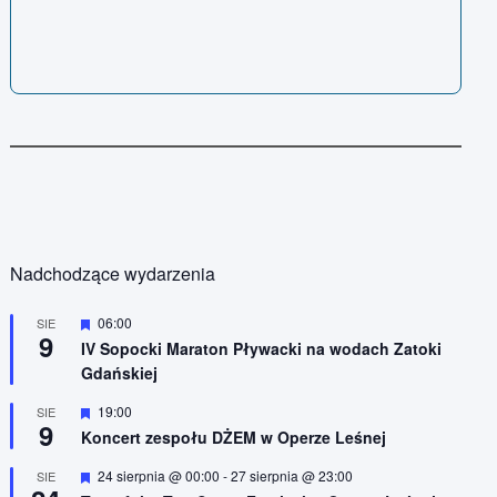
Nadchodzące wydarzenia
W
06:00
SIE
9
y
IV Sopocki Maraton Pływacki na wodach Zatoki
r
Gdańskiej
ó
ż
n
W
19:00
SIE
9
i
y
Koncert zespołu DŻEM w Operze Leśnej
o
r
n
ó
W
24 sierpnia @ 00:00
-
27 sierpnia @ 23:00
SIE
e
ż
y