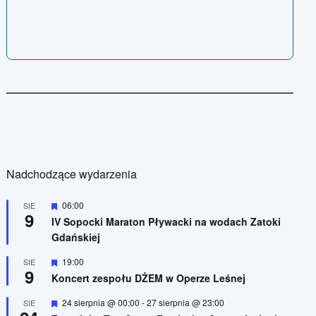
Nadchodzące wydarzenia
W
06:00
SIE
9
y
IV Sopocki Maraton Pływacki na wodach Zatoki
r
Gdańskiej
ó
ż
n
W
19:00
SIE
9
i
y
Koncert zespołu DŻEM w Operze Leśnej
o
r
n
ó
W
24 sierpnia @ 00:00
-
27 sierpnia @ 23:00
SIE
e
ż
y