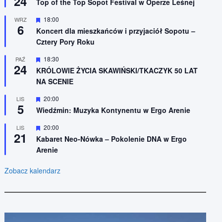
24
n
Top of the Top Sopot Festival w Operze Leśnej
r
i
ó
o
W
18:00
WRZ
ż
n
6
y
n
Koncert dla mieszkańców i przyjaciół Sopotu –
e
r
i
Cztery Pory Roku
ó
o
ż
n
n
W
18:30
PAŹ
e
24
i
y
KRÓLOWIE ŻYCIA SKAWIŃSKI/TKACZYK 50 LAT
o
r
NA SCENIE
n
ó
e
ż
n
W
20:00
LIS
5
i
y
Wiedźmin: Muzyka Kontynentu w Ergo Arenie
o
r
n
ó
W
20:00
LIS
e
ż
21
y
n
Kabaret Neo-Nówka – Pokolenie DNA w Ergo
r
i
Arenie
ó
o
ż
n
n
e
Zobacz kalendarz
i
o
n
e