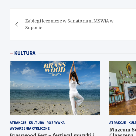
Nawigacja
Zabiegi lecznicze w Sanatorium MSWiA w
wpisu
Sopocie
KULTURA
ATRAKCJE
KULTURA
ROZRYWKA
ATRAKCJE
KUL
WYDARZENIA CYKLICZNE
Muzeum Sop
Brasswood Fest – festiwal muzyki i
Claaszena