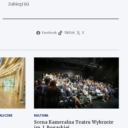
Zabiegi
(4)
Facebook
TikTok
X
KLICZNE
KULTURA
Scena Kameralna Teatru Wybrzeże
im. J. Bogackiej