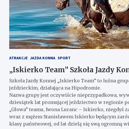
ATRAKCJE
JAZDA KONNA
SPORT
„Iskierko Team” Szkoła Jazdy Ko
Szkoła Jazdy Konnej „Iskierko Team” to luźna gru
jeździeckim, działająca na Hipodromie.
Nazwa grupy jest oczywiście nieprzypadkowa, wywo
dziesiątek lat promującej jeździectwo w regionie
„Głowa” teamu, Iwona Luranc – Iskierko, niegdyś
wraz z mężem Stanisławem Iskierko będącym zarówn
klasy państwowej, od lat dzielą się swą ogromną w