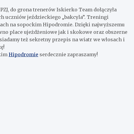
 PZJ, do grona trenerów Iskierko Team dołączyła
h uczniów jeździeckiego „bakcyla”. Treningi
pach na sopockim Hipodromie. Dzięki najwyższemu
wno place ujeżdżeniowe jak i skokowe oraz obszerne
siadamy też sekretny przepis na wiatr we włosach i
ę!
ckim
Hipodromie
serdecznie zapraszamy!