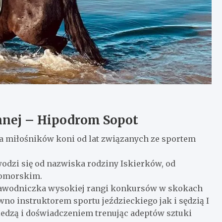
nnej – Hipodrom Sopot
pa miłośników koni od lat związanych ze sportem
dzi się od nazwiska rodziny Iskierków, od
 pomorskim.
 zawodniczka wysokiej rangi konkursów w skokach
o instruktorem sportu jeździeckiego jak i sędzią I
iedzą i doświadczeniem trenując adeptów sztuki