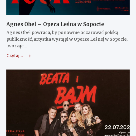
Agnes Obel – Opera Leśna w Sopocie
Agnes Obel powraca, by ponownie oczarować polską
publiczność, artystka wystąpi w Operze Leśnej w Sopocie,
tworząc…
Czytaj ...