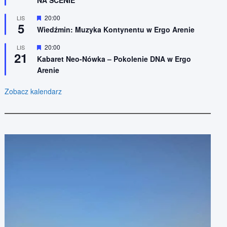
n
ó
e
ż
n
W
20:00
LIS
5
i
y
Wiedźmin: Muzyka Kontynentu w Ergo Arenie
o
r
n
ó
W
20:00
LIS
e
ż
21
y
n
Kabaret Neo-Nówka – Pokolenie DNA w Ergo
r
i
Arenie
ó
o
ż
n
n
e
Zobacz kalendarz
i
o
n
e