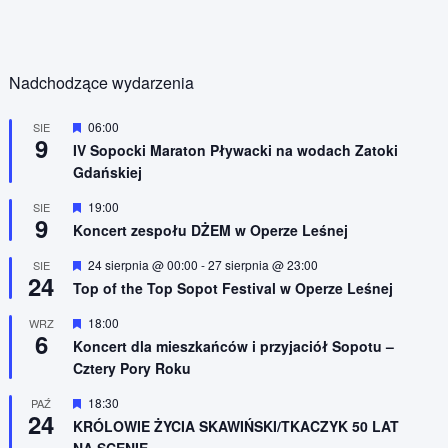
Nadchodzące wydarzenia
W
06:00
SIE
9
y
IV Sopocki Maraton Pływacki na wodach Zatoki
r
Gdańskiej
ó
ż
n
W
19:00
SIE
9
i
y
Koncert zespołu DŻEM w Operze Leśnej
o
r
n
ó
W
24 sierpnia @ 00:00
-
27 sierpnia @ 23:00
SIE
e
ż
24
y
n
Top of the Top Sopot Festival w Operze Leśnej
r
i
ó
o
W
18:00
WRZ
ż
n
6
y
n
Koncert dla mieszkańców i przyjaciół Sopotu –
e
r
i
Cztery Pory Roku
ó
o
ż
n
n
W
18:30
PAŹ
e
24
i
y
KRÓLOWIE ŻYCIA SKAWIŃSKI/TKACZYK 50 LAT
o
r
NA SCENIE