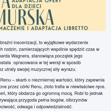
obraźni inscenizacji, to wyjątkowe wydarzenie
ch rodzin, zamierzających wspólnie spędzić czas w
harda Wagnera, stanowiąca początek jego
została opracowana w tej wersji w sposób
ez utraty swojej muzycznej siły wyrazu.
Renu – skarb o niezmiernej wartości, który zapewnia
e przez córki Renu, złoto trafia w niewłaściwe ręce.
cień, który obdarza go ogromną mocą. Robi to jednak
porywająca przygoda pełna bogów, olbrzymów
chciwość, odwaga i odpowiedzialność.