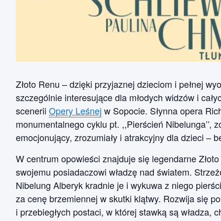
Złoto Renu – dzięki przyjaznej dzieciom i pełnej wy
szczególnie interesujące dla młodych widzów i cały
scenerii
Opery Leśnej
w Sopocie. Słynna opera Ric
monumentalnego cyklu pt. ,,Pierścień Nibelunga’’, 
emocjonujący, zrozumiały i atrakcyjny dla dzieci – b
W centrum opowieści znajduje się legendarne Złoto 
swojemu posiadaczowi władzę nad światem. Strzeżon
Nibelung Alberyk kradnie je i wykuwa z niego pierś
za cenę brzemiennej w skutki klątwy. Rozwija się 
i przebiegłych postaci, w której stawką są władza, 