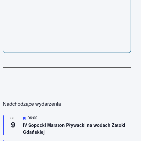
Nadchodzące wydarzenia
W
06:00
SIE
9
y
IV Sopocki Maraton Pływacki na wodach Zatoki
r
Gdańskiej
ó
ż