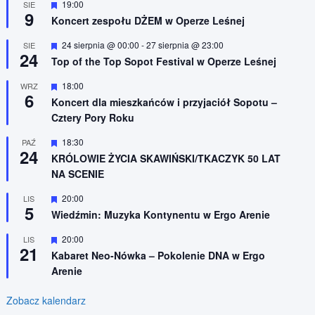
n
W
19:00
SIE
9
i
y
Koncert zespołu DŻEM w Operze Leśnej
o
r
n
ó
W
24 sierpnia @ 00:00
-
27 sierpnia @ 23:00
SIE
e
ż
24
y
n
Top of the Top Sopot Festival w Operze Leśnej
r
i
ó
o
W
18:00
WRZ
ż
n
6
y
n
Koncert dla mieszkańców i przyjaciół Sopotu –
e
r
i
Cztery Pory Roku
ó
o
ż
n
n
W
18:30
PAŹ
e
24
i
y
KRÓLOWIE ŻYCIA SKAWIŃSKI/TKACZYK 50 LAT
o
r
NA SCENIE
n
ó
e
ż
n
W
20:00
LIS
5
i
y
Wiedźmin: Muzyka Kontynentu w Ergo Arenie
o
r
n
ó
W
20:00
LIS
e
ż
21
y
n
Kabaret Neo-Nówka – Pokolenie DNA w Ergo
r
i
Arenie
ó
o
ż
n
n
e
Zobacz kalendarz
i