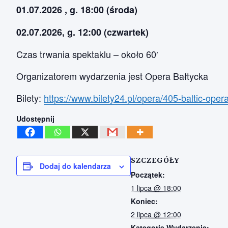
01.07.2026 , g. 18:00
(środa)
02.07.2026, g. 12:00 (czwartek)
Czas trwania spektaklu – około 60′
Organizatorem wydarzenia jest Opera Bałtycka
Bilety:
https://www.bilety24.pl/opera/405-baltic-ope
Udostępnij
SZCZEGÓŁY
Dodaj do kalendarza
Początek:
1 lipca @ 18:00
Koniec:
2 lipca @ 12:00
Kategorie Wydarzenie: