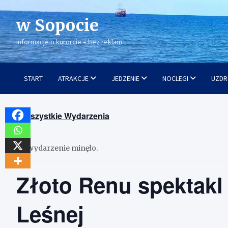
Skip
to
w Sopocie
content
informacje o kurorcie – bez reklam
START
ATRAKCJE
JEDZENIE
NOCLEGI
UZDR
« Wszystkie Wydarzenia
To wydarzenie minęło.
Złoto Renu spektakl 
Leśnej