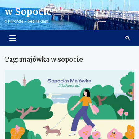
Skip
w Sopocie
to
content
o kurorcie – bez reklam
Tag:
majówka w sopocie