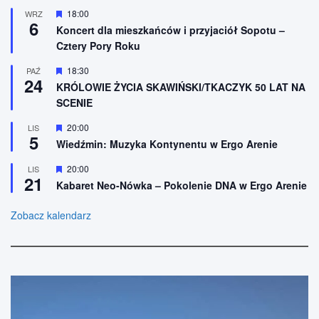
ó
o
W
18:00
WRZ
ż
n
6
y
n
Koncert dla mieszkańców i przyjaciół Sopotu –
e
r
i
Cztery Pory Roku
ó
o
ż
n
n
W
18:30
PAŹ
e
24
i
y
KRÓLOWIE ŻYCIA SKAWIŃSKI/TKACZYK 50 LAT NA
o
r
SCENIE
n
ó
e
ż
n
W
20:00
LIS
5
i
y
Wiedźmin: Muzyka Kontynentu w Ergo Arenie
o
r
n
ó
W
20:00
LIS
e
ż
21
y
n
Kabaret Neo-Nówka – Pokolenie DNA w Ergo Arenie
r
i
ó
o
ż
Zobacz kalendarz
n
n
e
i
o
n
e