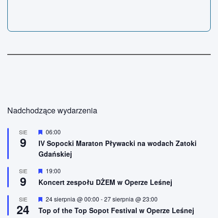
Nadchodzące wydarzenia
W
06:00
SIE
9
y
IV Sopocki Maraton Pływacki na wodach Zatoki
r
Gdańskiej
ó
ż
n
W
19:00
SIE
9
i
y
Koncert zespołu DŻEM w Operze Leśnej
o
r
n
ó
W
24 sierpnia @ 00:00
-
27 sierpnia @ 23:00
SIE
e
ż
24
y
n
Top of the Top Sopot Festival w Operze Leśnej
r
i