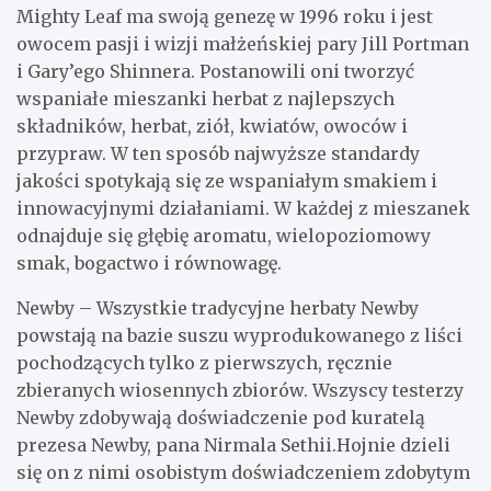
Mighty Leaf ma swoją genezę w 1996 roku i jest
owocem pasji i wizji małżeńskiej pary Jill Portman
i Gary’ego Shinnera. Postanowili oni tworzyć
wspaniałe mieszanki herbat z najlepszych
składników, herbat, ziół, kwiatów, owoców i
przypraw. W ten sposób najwyższe standardy
jakości spotykają się ze wspaniałym smakiem i
innowacyjnymi działaniami. W każdej z mieszanek
odnajduje się głębię aromatu, wielopoziomowy
smak, bogactwo i równowagę.
Newby – Wszystkie tradycyjne herbaty Newby
powstają na bazie suszu wyprodukowanego z liści
pochodzących tylko z pierwszych, ręcznie
zbieranych wiosennych zbiorów. Wszyscy testerzy
Newby zdobywają doświadczenie pod kuratelą
prezesa Newby, pana Nirmala Sethii.Hojnie dzieli
się on z nimi osobistym doświadczeniem zdobytym