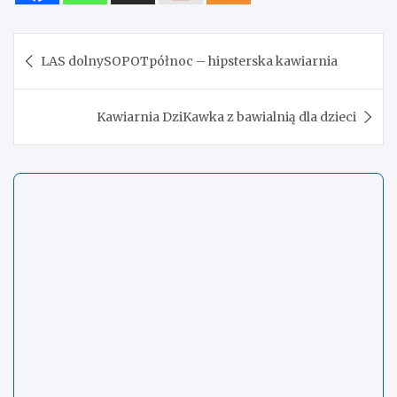
Nawigacja
LAS dolnySOPOTpółnoc – hipsterska kawiarnia
wpisu
Kawiarnia DziKawka z bawialnią dla dzieci