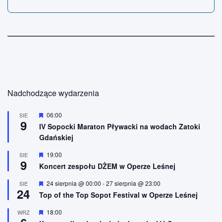
Nadchodzące wydarzenia
W
06:00
SIE
9
y
IV Sopocki Maraton Pływacki na wodach Zatoki
r
Gdańskiej
ó
ż
n
W
19:00
SIE
9
i
y
Koncert zespołu DŻEM w Operze Leśnej
o
r
n
ó
W
24 sierpnia @ 00:00
-
27 sierpnia @ 23:00
SIE
e
ż
24
y
n
Top of the Top Sopot Festival w Operze Leśnej
r
i
ó
o
W
18:00
WRZ
ż
n
y