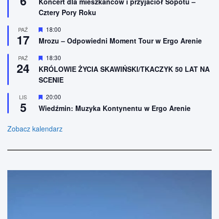
6
n
Koncert dla mieszkańców i przyjaciół Sopotu –
e
r
i
Cztery Pory Roku
ó
o
ż
n
n
W
18:00
PAŹ
e
17
i
y
Mrozu – Odpowiedni Moment Tour w Ergo Arenie
o
r
n
ó
W
18:30
PAŹ
e
ż
24
y
n
KRÓLOWIE ŻYCIA SKAWIŃSKI/TKACZYK 50 LAT NA
r
i
SCENIE
ó
o
ż
n
n
W
20:00
LIS
e
5
i
y
Wiedźmin: Muzyka Kontynentu w Ergo Arenie
o
r
n
ó
e
ż
Zobacz kalendarz
n
i
o
n
e