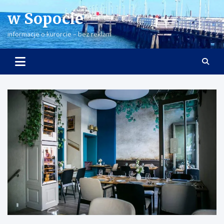
Skip
w Sopocie
to
content
informacje o kurorcie – bez reklam