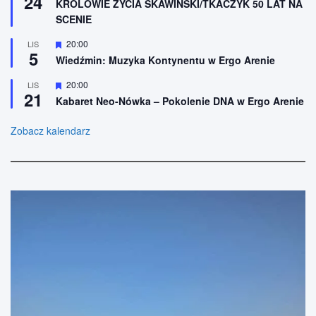
24
KRÓLOWIE ŻYCIA SKAWIŃSKI/TKACZYK 50 LAT NA
o
r
SCENIE
n
ó
e
ż
n
W
20:00
LIS
5
i
y
Wiedźmin: Muzyka Kontynentu w Ergo Arenie
o
r
n
ó
W
20:00
LIS
e
ż
21
y
n
Kabaret Neo-Nówka – Pokolenie DNA w Ergo Arenie
r
i
ó
o
ż
Zobacz kalendarz
n
n
e
i
o
n
e