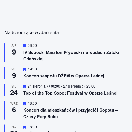
Nadchodzące wydarzenia
W
06:00
SIE
9
y
IV Sopocki Maraton Pływacki na wodach Zatoki
r
Gdańskiej
ó
ż
n
W
19:00
SIE
9
i
y
Koncert zespołu DŻEM w Operze Leśnej
o
r
n
ó
W
24 sierpnia @ 00:00
-
27 sierpnia @ 23:00
SIE
e
ż
24
y
n
Top of the Top Sopot Festival w Operze Leśnej
r
i
ó
o
W
18:00
WRZ
ż
n
6
y
n
Koncert dla mieszkańców i przyjaciół Sopotu –
e
r
i
Cztery Pory Roku
ó
o
ż
n
n
W
18:30
PAŹ
e
i
y