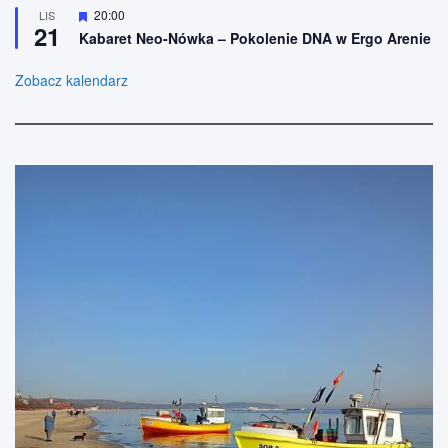
n
ó
W
20:00
LIS
e
ż
21
y
n
Kabaret Neo-Nówka – Pokolenie DNA w Ergo Arenie
r
i
ó
o
ż
Zobacz kalendarz
n
n
e
i
o
n
e