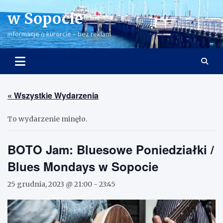
Skip
w Sopocie
to
content
informacje o kurorcie – bez reklam
« Wszystkie Wydarzenia
To wydarzenie minęło.
BOTO Jam: Bluesowe Poniedziałki /
Blues Mondays w Sopocie
25 grudnia, 2023 @ 21:00
-
23:45