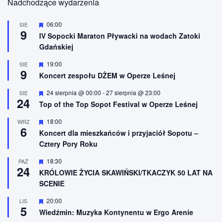
Nadchodzące wydarzenia
W
06:00
SIE
9
y
IV Sopocki Maraton Pływacki na wodach Zatoki
r
Gdańskiej
ó
ż
n
W
19:00
SIE
9
i
y
Koncert zespołu DŻEM w Operze Leśnej
o
r
n
ó
W
24 sierpnia @ 00:00
-
27 sierpnia @ 23:00
SIE
e
ż
24
y
n
Top of the Top Sopot Festival w Operze Leśnej
r
i
ó
o
W
18:00
WRZ
ż
n
6
y
n
Koncert dla mieszkańców i przyjaciół Sopotu –
e
r
i
Cztery Pory Roku
ó
o
ż
n
n
W
18:30
PAŹ
e
24
i
y
KRÓLOWIE ŻYCIA SKAWIŃSKI/TKACZYK 50 LAT NA
o
r
SCENIE
n
ó
e
ż
n
W
20:00
LIS
5
i
y
Wiedźmin: Muzyka Kontynentu w Ergo Arenie
o
r