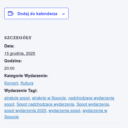
Dodaj do kalendarza
SZCZEGÓŁY
Data:
15 grudnia, 2025
Godzina:
20:00
Kategorie Wydarzenie:
Koncert
,
Kultura
Wydarzenie Tagi:
atrakcje sopot
,
atrakcje w Sopocie
,
nadchodzące wydarzenia
sopot
,
Sopot nadchodzące wydarzenia
,
Sopot wydarzenia
,
sopot wydarzenia 2025
,
wydarzenia sopot
,
wydarzenia w
Sopocie