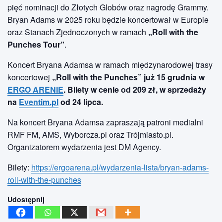
pięć nominacji do Złotych Globów oraz nagrodę Grammy.
Bryan Adams w 2025 roku będzie koncertował w Europie
oraz Stanach Zjednoczonych w ramach
„Roll with the
Punches Tour”
.
Koncert Bryana Adamsa w ramach międzynarodowej trasy
koncertowej
„Roll with the Punches” już 15 grudnia w
ERGO ARENIE
. Bilety w cenie od 209 zł, w sprzedaży
na
Eventim.pl
od 24 lipca.
Na koncert Bryana Adamsa zapraszają patroni medialni
RMF FM, AMS, Wyborcza.pl oraz Trójmiasto.pl.
Organizatorem wydarzenia jest DM Agency.
Bilety:
https://ergoarena.pl/wydarzenia-lista/bryan-adams-
roll-with-the-punches
Udostępnij