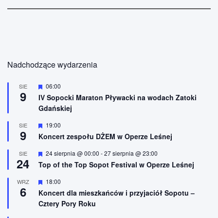
Nadchodzące wydarzenia
W
06:00
SIE
9
y
IV Sopocki Maraton Pływacki na wodach Zatoki
r
Gdańskiej
ó
ż
n
W
19:00
SIE
9
i
y
Koncert zespołu DŻEM w Operze Leśnej
o
r
n
ó
W
24 sierpnia @ 00:00
-
27 sierpnia @ 23:00
SIE
e
ż
24
y
n
Top of the Top Sopot Festival w Operze Leśnej
r
i
ó
o
W
18:00
WRZ
ż
n
6
y
n
Koncert dla mieszkańców i przyjaciół Sopotu –
e
r
i
Cztery Pory Roku
ó
o
ż
n