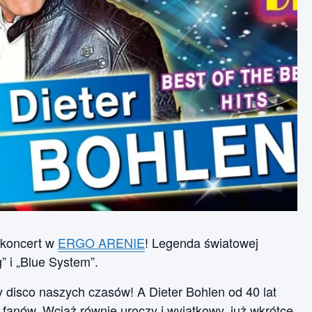
 koncert w
ERGO ARENIE
! Legenda światowej
” i „Blue System”.
y disco naszych czasów! A Dieter Bohlen od 40 lat
 fanów. Wciąż równie uroczy i wyjątkowy, już wkrótce