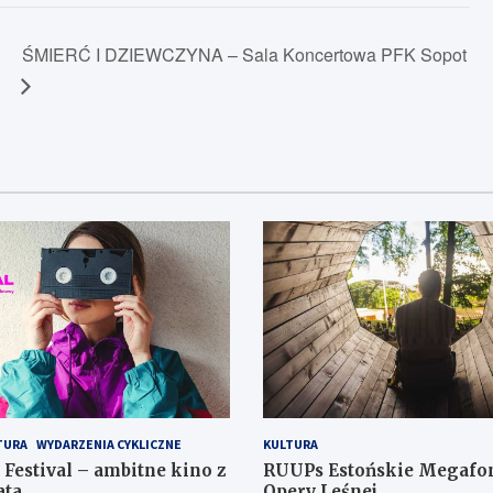
ŚMIERĆ I DZIEWCZYNA – Sala Koncertowa PFK Sopot
TURA
WYDARZENIA CYKLICZNE
KULTURA
 Festival – ambitne kino z
RUUPs Estońskie Megafon
ata
Opery Leśnej