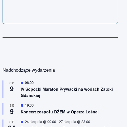
Nadchodzące wydarzenia
W
06:00
SIE
9
y
IV Sopocki Maraton Pływacki na wodach Zatoki
r
Gdańskiej
ó
ż
n
W
19:00
SIE
9
i
y
Koncert zespołu DŻEM w Operze Leśnej
o
r
n
ó
W
24 sierpnia @ 00:00
-
27 sierpnia @ 23:00
SIE
e
ż
y