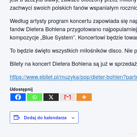
zachwyci swoich polskich fanów wspaniałym rocz
Według artysty program koncertu zapowiada się na
fanów Dietera Bohlena przygotowano najpopularniejs
kompozycje „Blue System”. Koncertowi będzie towar
To będzie święto wszystkich miłośników disco. Nie 
Bilety na koncert Dietera Bohlena są już w sprzeda
https://www.ebilet.pl/muzyka/pop/dieter-bohlen?p
Udostępnij
Dodaj do kalendarza