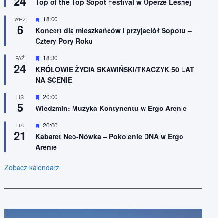
24
n
Top of the Top Sopot Festival w Operze Leśnej
r
i
ó
o
W
18:00
WRZ
ż
n
6
y
n
Koncert dla mieszkańców i przyjaciół Sopotu –
e
r
i
Cztery Pory Roku
ó
o
ż
n
n
W
18:30
PAŹ
e
24
i
y
KRÓLOWIE ŻYCIA SKAWIŃSKI/TKACZYK 50 LAT
o
r
NA SCENIE
n
ó
e
ż
n
W
20:00
LIS
5
i
y
Wiedźmin: Muzyka Kontynentu w Ergo Arenie
o
r
n
ó
W
20:00
LIS
e
ż
21
y
n
Kabaret Neo-Nówka – Pokolenie DNA w Ergo
r
i
Arenie
ó
o
ż
n
n
e
Zobacz kalendarz
i
o
n
e