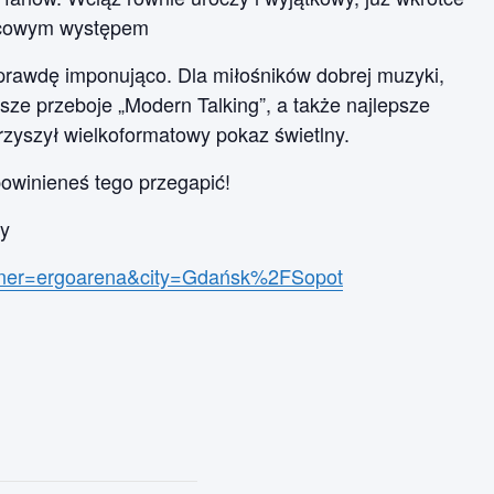
nicowym występem
prawdę imponująco. Dla miłośników dobrej muzyki,
ze przeboje „Modern Talking”, a także najlepsze
zyszył wielkoformatowy pokaz świetlny.
powinieneś tego przegapić!
ży
artner=ergoarena&city=Gdańsk%2FSopot