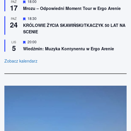
n
W
18:00
PAŹ
e
17
i
y
Mrozu – Odpowiedni Moment Tour w Ergo Arenie
o
r
n
ó
W
18:30
PAŹ
e
ż
24
y
n
KRÓLOWIE ŻYCIA SKAWIŃSKI/TKACZYK 50 LAT NA
r
i
SCENIE
ó
o
ż
n
n
W
20:00
LIS
e
5
i
y
Wiedźmin: Muzyka Kontynentu w Ergo Arenie
o
r
n
ó
e
ż
Zobacz kalendarz
n
i
o
n
e