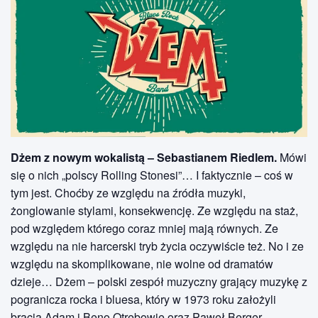
Dżem z nowym wokalistą – Sebastianem Riedlem.
Mówi
się o nich „polscy Rolling Stonesi”… I faktycznie – coś w
tym jest. Choćby ze względu na źródła muzyki,
żonglowanie stylami, konsekwencję. Ze względu na staż,
pod względem którego coraz mniej mają równych. Ze
względu na nie harcerski tryb życia oczywiście też. No i ze
względu na skomplikowane, nie wolne od dramatów
dzieje… Dżem – polski zespół muzyczny grający muzykę z
pogranicza rocka i bluesa, który w 1973 roku założyli
bracia Adam i Beno Otrębowie oraz Paweł Berger.