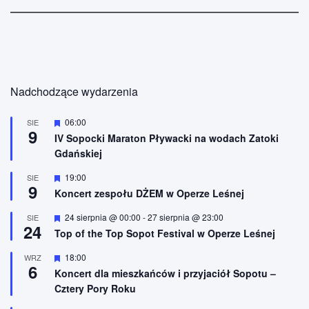
Nadchodzące wydarzenia
W
06:00
SIE
9
y
IV Sopocki Maraton Pływacki na wodach Zatoki
r
Gdańskiej
ó
ż
n
W
19:00
SIE
9
i
y
Koncert zespołu DŻEM w Operze Leśnej
o
r
n
ó
W
24 sierpnia @ 00:00
-
27 sierpnia @ 23:00
SIE
e
ż
24
y
n
Top of the Top Sopot Festival w Operze Leśnej
r
i
ó
o
W
18:00
WRZ
ż
n
6
y
n
Koncert dla mieszkańców i przyjaciół Sopotu –
e
r
i
Cztery Pory Roku
ó
o
ż
n