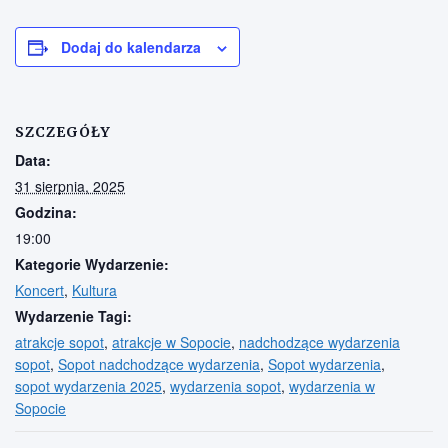
Dodaj do kalendarza
SZCZEGÓŁY
Data:
31 sierpnia, 2025
Godzina:
19:00
Kategorie Wydarzenie:
Koncert
,
Kultura
Wydarzenie Tagi:
atrakcje sopot
,
atrakcje w Sopocie
,
nadchodzące wydarzenia
sopot
,
Sopot nadchodzące wydarzenia
,
Sopot wydarzenia
,
sopot wydarzenia 2025
,
wydarzenia sopot
,
wydarzenia w
Sopocie