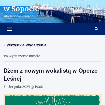
Skip
w Sopocie
to
content
informacje o kurorcie – bez reklam
« Wszystkie Wydarzenia
To wydarzenie minęło.
Dżem z nowym wokalistą w Operze
Leśnej
31 sierpnia, 2025 @ 19:00