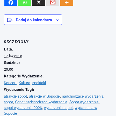
Dodaj do kalendarza
SZCZEGÓŁY
Data:
17 kwietnia
Godzina:
20:00
Kategorie Wydarzenie:
Koncert
,
Kultura
,
spektakl
Wydarzenie Tagi:
atrakcje sopot
,
atrakcje w Sopocie
,
nadchodzące wydarzenia
sopot
,
Sopot nadchodzące wydarzenia
,
Sopot wydarzenia
,
sopot wydarzenia 2026
,
wydarzenia sopot
,
wydarzenia w
Sopocie