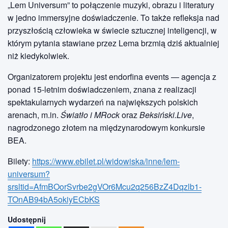
„Lem Universum” to połączenie muzyki, obrazu i literatury
w jedno immersyjne doświadczenie. To także refleksja nad
przyszłością człowieka w świecie sztucznej inteligencji, w
którym pytania stawiane przez Lema brzmią dziś aktualniej
niż kiedykolwiek.
Organizatorem projektu jest endorfina events — agencja z
ponad 15-letnim doświadczeniem, znana z realizacji
spektakularnych wydarzeń na największych polskich
arenach, m.in.
Światło i MRock
oraz
Beksiński.Live
,
nagrodzonego złotem na międzynarodowym konkursie
BEA.
Bilety:
https://www.ebilet.pl/widowiska/inne/lem-
universum?
srsltid=AfmBOorSvrbe2gVOr6Mcu2q256BzZ4Dqzlb1-
TOnAB94bA5okiyECbKS
Udostępnij