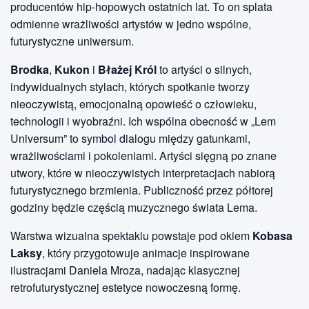
producentów hip-hopowych ostatnich lat. To on splata
odmienne wrażliwości artystów w jedno wspólne,
futurystyczne uniwersum.
Brodka
,
Kukon
i
Błażej Król
to artyści o silnych,
indywidualnych stylach, których spotkanie tworzy
nieoczywistą, emocjonalną opowieść o człowieku,
technologii i wyobraźni. Ich wspólna obecność w „Lem
Universum” to symbol dialogu między gatunkami,
wrażliwościami i pokoleniami. Artyści sięgną po znane
utwory, które w nieoczywistych interpretacjach nabiorą
futurystycznego brzmienia. Publiczność przez półtorej
godziny będzie częścią muzycznego świata Lema.
Warstwa wizualna spektaklu powstaje pod okiem
Kobasa
Laksy
, który przygotowuje animacje inspirowane
ilustracjami Daniela Mroza, nadając klasycznej
retrofuturystycznej estetyce nowoczesną formę.