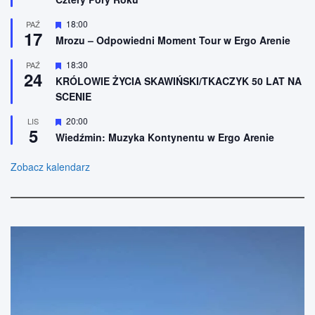
ó
o
ż
n
n
W
18:00
PAŹ
e
17
i
y
Mrozu – Odpowiedni Moment Tour w Ergo Arenie
o
r
n
ó
W
18:30
PAŹ
e
ż
24
y
n
KRÓLOWIE ŻYCIA SKAWIŃSKI/TKACZYK 50 LAT NA
r
i
SCENIE
ó
o
ż
n
n
W
20:00
LIS
e
5
i
y
Wiedźmin: Muzyka Kontynentu w Ergo Arenie
o
r
n
ó
e
ż
Zobacz kalendarz
n
i
o
n
e