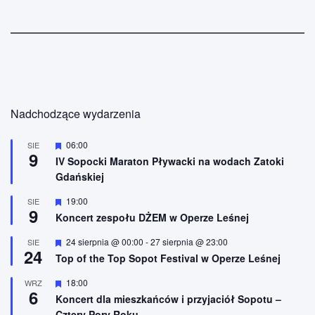
Nadchodzące wydarzenia
W
06:00
SIE
9
y
IV Sopocki Maraton Pływacki na wodach Zatoki
r
Gdańskiej
ó
ż
n
W
19:00
SIE
9
i
y
Koncert zespołu DŻEM w Operze Leśnej
o
r
n
ó
W
24 sierpnia @ 00:00
-
27 sierpnia @ 23:00
SIE
e
ż
24
y
n
Top of the Top Sopot Festival w Operze Leśnej
r
i
ó
o
W
18:00
WRZ
ż
n
6
y
n
Koncert dla mieszkańców i przyjaciół Sopotu –
e
r
i
Cztery Pory Roku