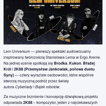
Lem Universum — pierwszy spektakl audiowizualny
inspirowany twórczością Stanisława Lema w Ergo Arenie.
Na jednej scenie spotkają się
Brodka
,
Kukon
,
Błażej
Król
i
2K88 (Przemysław Jankowiak, połowa duetu
Syny)
— cztery wyraziste osobowości, które wspólnie
stworzą muzyczną podróż przez światy
autora
Cyberiady
i
Bajek robotów
.
Za muzyczne brzmienie i koncepcję dźwiękową projektu
odpowiada
2K88
– kompozytor, jeden z najciekawszych