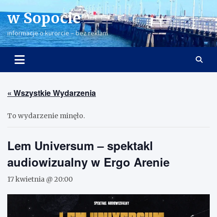
Skip
w Sopocie
to
content
informacje o kurorcie – bez reklam
« Wszystkie Wydarzenia
To wydarzenie minęło.
Lem Universum – spektakl
audiowizualny w Ergo Arenie
17 kwietnia @ 20:00