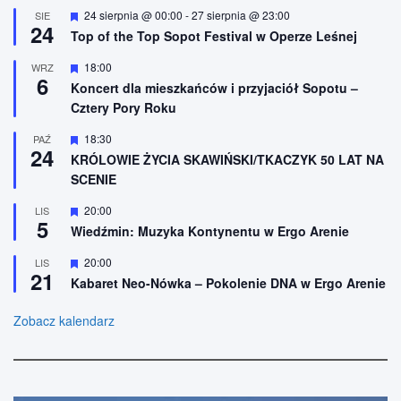
n
ó
W
24 sierpnia @ 00:00
-
27 sierpnia @ 23:00
SIE
e
ż
24
y
n
Top of the Top Sopot Festival w Operze Leśnej
r
i
ó
o
W
18:00
WRZ
ż
n
6
y
n
Koncert dla mieszkańców i przyjaciół Sopotu –
e
r
i
Cztery Pory Roku
ó
o
ż
n
n
W
18:30
PAŹ
e
24
i
y
KRÓLOWIE ŻYCIA SKAWIŃSKI/TKACZYK 50 LAT NA
o
r
SCENIE
n
ó
e
ż
n
W
20:00
LIS
5
i
y
Wiedźmin: Muzyka Kontynentu w Ergo Arenie
o
r
n
ó
W
20:00
LIS
e
ż
21
y
n
Kabaret Neo-Nówka – Pokolenie DNA w Ergo Arenie
r
i
ó
o
ż
Zobacz kalendarz
n
n
e
i
o
n
e