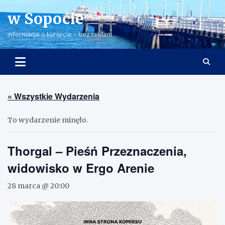
Skip
w Sopocie
to
content
informacje o kurorcie – bez reklam
« Wszystkie Wydarzenia
To wydarzenie minęło.
Thorgal – Pieśń Przeznaczenia,
widowisko w Ergo Arenie
28 marca @ 20:00