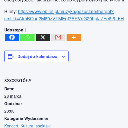
Bilety:
https://www.ebilet.pl/muzyka/pozostale/thorgal?
srsltid=AfmBOoq2M60zVTMEgf7APVnG20hpfJZFe6l6_FHJ
Udostępnij
Dodaj do kalendarza
SZCZEGÓŁY
Data:
28 marca
Godzina:
20:00
Kategorie Wydarzenie:
Koncert
,
Kultura
,
spektakl