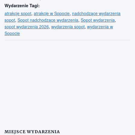
Wydarzenie Tagi:
atrakcje sopot
,
atrakcje w Sopocie
,
nadchodzące wydarzenia
sopot
,
Sopot nadchodzące wydarzenia
,
Sopot wydarzenia
,
sopot wydarzenia 2026
,
wydarzenia sopot
,
wydarzenia w
Sopocie
MIEJSCE WYDARZENIA