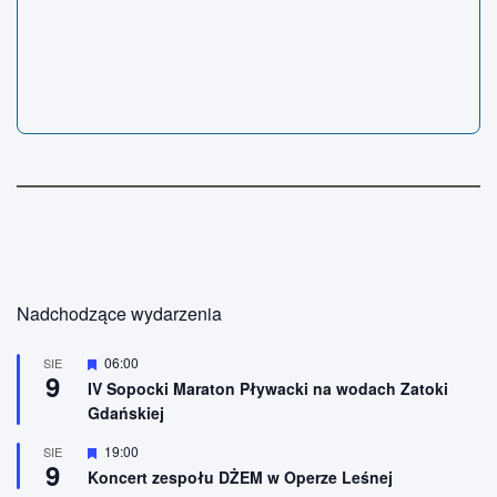
Nadchodzące wydarzenia
W
06:00
SIE
9
y
IV Sopocki Maraton Pływacki na wodach Zatoki
r
Gdańskiej
ó
ż
n
W
19:00
SIE
9
i
y
Koncert zespołu DŻEM w Operze Leśnej
o
r