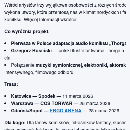
Wśród artystów trzy wyjątkowe osobowości z różnych środow
wykona utwory, które przeniosą nas w klimat nordyckich i fa
komiksu. Więcej informacji wkrótce!
Co wyróżnia projekt:
Pierwsza w Polsce adaptacja audio komiksu „Thorgal
Grzegorz Rosiński
— polski ilustrator twórca Thorgala — 
cja.
Połączenie
muzyki symfonicznej, elektroniki, aktorskie
intensywnego, filmowego odbioru.
Trasa:
Katowice — Spodek
— 11 marca 2026
Warszawa — COS TORWAR —
25 marca 2026
Gdańsk/Sopot —
ERGO ARENA
— 28 marca 2026
Dla kogo:
Dla fanów komiksów, miłośników fantasy, słuchow
chcą usłyszeć, jak brzmi to, co do tej pory było tylko w ich wy